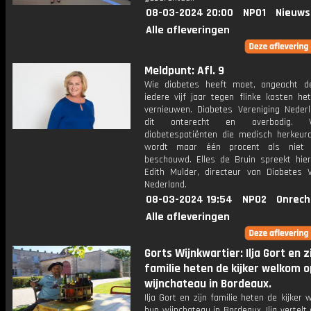
08-03-2024 20:00
NPO1
Nieuws
Alle afleveringen
Meldpunt: Afl. 9
Wie diabetes heeft moet, ongeacht de 
iedere vijf jaar tegen flinke kosten het
vernieuwen. Diabetes Vereniging Nederl
dit onterecht en overbodig.
diabetespatiënten die medisch herkeur
wordt maar één procent als niet ri
beschouwd. Elles de Bruin spreekt hie
Edith Mulder, directeur van Diabetes V
Nederland.
08-03-2024 19:54
NPO2
Onrech
Alle afleveringen
Gorts Wijnkwartier: Ilja Gort en z
familie heten de kijker welkom 
wijnchateau in Bordeaux.
Ilja Gort en zijn familie heten de kijker
hun wijnchateau in Bordeaux. Ilja vertelt 