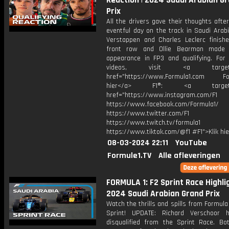
Reaction | 2024 Saudi Arabian G
Prix
All the drivers gave their thoughts afte
eventful day on the track in Saudi Arab
Verstappen and Charles Leclerc finish
front row and Ollie Bearman made h
appearance in FP3 and qualifying. For
videos, visit <a target="_
href="https://www.Formula1.com Fol
hier</a> F1®: <a target="_
href="https://www.instagram.com/F1
https://www.facebook.com/Formula1/
https://www.twitter.com/F1
https://www.twitch.tv/formula1
https://www.tiktok.com/@f1 #F1">Klik hi
08-03-2024 22:11
YouTube
Formule1.TV
Alle afleveringen
FORMULA 1: F2 Sprint Race Highlig
2024 Saudi Arabian Grand Prix
Watch the thrills and spills from Formula
Sprint! UPDATE: Richard Verschoor 
disqualified from the Sprint Race. Bot