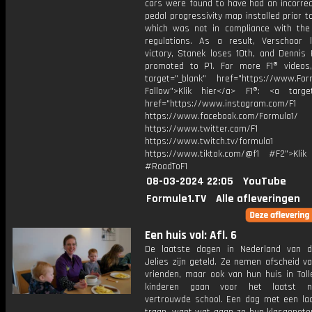
cars were found to have had an incorrec
pedal progressivity map installed prior t
which was not in compliance with the 
regulations. As a result, Verschoor 
victory, Stanek loses 10th, and Dennis 
promoted to P1. For more F1® videos,
target="_blank" href="https://www.For
Follow">Klik hier</a> F1®: <a target
href="https://www.instagram.com/F1
https://www.facebook.com/Formula1/
https://www.twitter.com/F1
https://www.twitch.tv/formula1
https://www.tiktok.com/@f1 #F2">Klik
#RoadToF1
08-03-2024 22:05
YouTube
Formule1.TV
Alle afleveringen
Een huis vol: Afl. 6
De laatste dagen in Nederland van d
Jelies zijn geteld. Ze nemen afscheid va
vrienden, maar ook van hun huis in Toll
kinderen gaan voor het laatst 
vertrouwde school. Een dag met een la