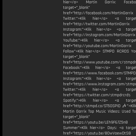
hier</a> Martin Garrix: Faceb
target="_blank"
href="http://facebook.com/MartinGarrix
Twitter:">Klik hier</a> <a target=
href="http://twitter.com/MartinGarrix
Instagram:">Klik hier</a> <a target
href="http://instagram.com/MartinGarrix
YouTube:">Klik hier</a> <a target=
href="http://youtube.com/MartinGarrix
Follow">Klik hier</a> STMPD RCRDS Yo
target="_blank"
href="http://www.youtube.com/c/stmpd
Facebook:">Klik hier</a> <a target
href="https://www.facebook.com/STMP
Instagram:">Klik hier</a> <a target
href="https://www.instagram.com/stmp
Twitter:">Klik hier</a> <a target=
href="https://twitter.com/stmpdrcrds
Spotify:">Klik hier</a> <a target=
href="http://stmpd.co/ST50SPID 🎶">Klik
Martin Garrix Top Music Videos: Used To
target="_blank"
href="https://youtu.be/LEh9F67Z5n8
Summer">Klik hier</a> Days: <a target
href="https://youtu.be/8OwVaewDtS8 H