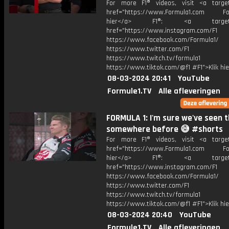
For more F1® videos, visit <a target
href="https://www.Formula1.com Fol
hier</a> F1®: <a target="_
href="https://www.instagram.com/F1
https://www.facebook.com/Formula1/
https://www.twitter.com/F1
https://www.twitch.tv/formula1
https://www.tiktok.com/@f1 #F1">Klik hi
08-03-2024 20:41
YouTube
Formule1.TV
Alle afleveringen
FORMULA 1: I'm sure we've seen t
somewhere before 😅 #shorts
For more F1® videos, visit <a target
href="https://www.Formula1.com Fol
hier</a> F1®: <a target="_
href="https://www.instagram.com/F1
https://www.facebook.com/Formula1/
https://www.twitter.com/F1
https://www.twitch.tv/formula1
https://www.tiktok.com/@f1 #F1">Klik hi
08-03-2024 20:40
YouTube
Formule1.TV
Alle afleveringen