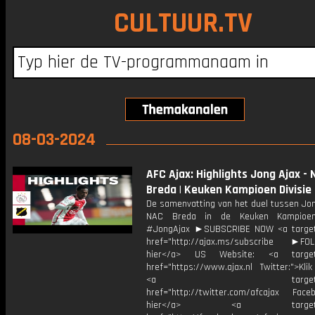
CULTUUR.TV
08-03-2024
AFC Ajax: Highlights Jong Ajax -
Breda | Keuken Kampioen Divisie
De samenvatting van het duel tussen Jon
NAC Breda in de Keuken Kampioen 
#JongAjax ►SUBSCRIBE NOW <a target
href="http://ajax.ms/subscribe ►FOL
hier</a> US Website: <a target=
href="https://www.ajax.nl Twitter:">Kli
<a target="_bl
href="http://twitter.com/afcajax Facebo
hier</a> <a target="_