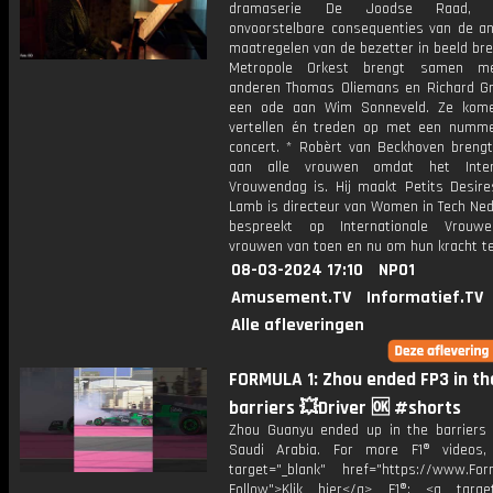
dramaserie De Joodse Raad,
onvoorstelbare consequenties van de an
maatregelen van de bezetter in beeld bre
Metropole Orkest brengt samen m
anderen Thomas Oliemans en Richard Gr
een ode aan Wim Sonneveld. Ze kome
vertellen én treden op met een numme
concert. * Robèrt van Beckhoven breng
aan alle vrouwen omdat het Intern
Vrouwendag is. Hij maakt Petits Desires
Lamb is directeur van Women in Tech Ned
bespreekt op Internationale Vrouw
vrouwen van toen en nu om hun kracht te
08-03-2024 17:10
NPO1
Amusement.TV
Informatief.TV
Alle afleveringen
FORMULA 1: Zhou ended FP3 in th
barriers 💥Driver 🆗 #shorts
Zhou Guanyu ended up in the barriers 
Saudi Arabia. For more F1® videos,
target="_blank" href="https://www.For
Follow">Klik hier</a> F1®: <a target