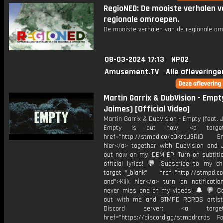
RegioNED: De mooiste verhalen v
regionale omroepen.
De mooiste verhalen van de regionale om
08-03-2024 17:13
NPO2
Amusement.TV
Alle afleveringe
Martin Garrix & DubVision - Empt
Jaimes) [Official Video]
Martin Garrix & DubVision - Empty (feat.
Empty is out now: <a target="
href="http://stmpd.co/cDKrdJ3RID Em
hier</a> together with DubVision and 
out now on my IDEM EP! Turn on subtitle
official lyrics! 💬 Subscribe to my ch
target="_blank" href="http://stmpd.c
and">Klik hier</a> turn on notificati
never miss one of my videos! 🔔 💬 
out with me and STMPD RCRDS artist
Discord server: <a target="
href="https://discord.gg/stmpdrcrds Fol