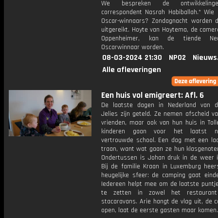
We bespreken de ontwikkelin
correspondent Nasrah Habiballah.* Wie 
Oscar-winnaars? Zondagnacht worden 
uitgereikt. Hoyte van Hoytema, de came
Oppenheimer, kan de tiende Ned
Oscarwinnaar worden.
08-03-2024 21:30
NPO2
Nieuws
Alle afleveringen
Een huis vol emigreert: Afl. 6
De laatste dagen in Nederland van d
Jelies zijn geteld. Ze nemen afscheid va
vrienden, maar ook van hun huis in Toll
kinderen gaan voor het laatst 
vertrouwde school. Een dag met een la
traan, want wat gaan ze hun klasgenote
Ondertussen is Johan druk in de weer i
Bij de familie Kraan in Luxemburg heer
heugelijke sfeer: de camping gaat einde
Iedereen helpt mee om de laatste puntje
te zetten in zowel het restauran
stacaravans. Arie hangt de vlag uit, de 
open, laat de eerste gasten maar komen.