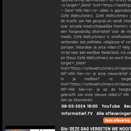
spijsvertering optimaliseert en stress v
<a target="_blank" href="https://healthgo
-- Deze">Klik hier</a> video is geprodu
Café Weltschmerz. Café Weltschmerz g
de kracht van het gesprek en zendt inte
over actuele maatschappelijke thema's. 
een hoogwaardig alternatief voor de m
media. Café Weltschmerz is onafhankelij
verbonden aan politieke, religieuze of c
partijen. Waardeer je onze video's? Help
strijd naar een eerlijker Nederland, vrij v
en Steun Café Weltschmerz en word Sta
target="_blank"
href="https://cafeweltschmerz.nl/registe
Wil">Klik hier</a> je onze nieuwsbrief 
in je mailbox? <a target="
href="https://cafeweltschmerz.nl/nieuws
Wil">Klik hier</a> je op de hoogt
gebracht van onze nieuwe video's? Klik 
dan op Abonneren!
08-03-2024 18:00
YouTube
Beu
Informatief.TV
Alle afleveringe
Gio: DEZE DAG VERGETEN WE NOOI