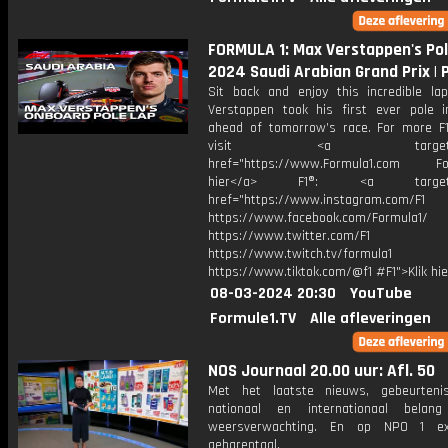
FORMULA 1: Max Verstappen's Pol
2024 Saudi Arabian Grand Prix | Pi
Sit back and enjoy this incredible l
Verstappen took his first ever pole 
ahead of tomorrow’s race. For more F1
visit <a target="_b
href="https://www.Formula1.com Fol
hier</a> F1®: <a target="_
href="https://www.instagram.com/F1
https://www.facebook.com/Formula1/
https://www.twitter.com/F1
https://www.twitch.tv/formula1
https://www.tiktok.com/@f1 #F1">Klik hi
08-03-2024 20:30
YouTube
Formule1.TV
Alle afleveringen
NOS Journaal 20.00 uur: Afl. 50
Met het laatste nieuws, gebeurteni
nationaal en internationaal bela
weersverwachting. En op NPO 1 e
gebarentaal.