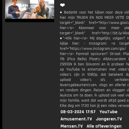
❤️
♦ Bedankt voor het kijken naar deze vid
hier mijn TRUIEN EN NOG MEER VETTE D
target="_blank" href="http://www.gioxl.
hier</a> Abonneer voor meer ple
target="_blank" href="http://bit.ly/Ab
♦">Klik hier</a> Mij dagelijks volgen?
kijkje hier: - Instagram: <a target
href="https://www.instagram.com/gio
hier</a> Fanmail opsturen? Straat: Pl
17b (Pico Bello) Plaats: Alblasserdam 
2951GN Ik ben Giovanni en ik probeer he
op YouTube te entertainen met video's
video's zijn in 1080p, dat betekent d
upload video's als verhale
levensgebeurtenissen, vlogs en allerlei 
en random dingen. Reizen en vloggen vi
leukste om te doen. Ik upload ook veel v
mijn familie, want dat wordt altijd goed 
Elke dag om 17:30 kan jij een video verwa
08-03-2024 17:57
YouTube
Amusement.TV
Jongeren.TV
Mensen.TV
Alle afleveringen