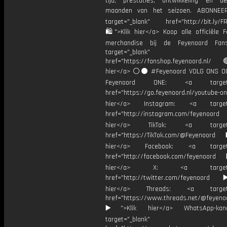
tijd, prestaties, ontwikkeling en d
maanden van het seizoen. ABONNE
target="_blank" href="http://bit.ly/F
🛍">Klik hier</a> Koop alle officiële F
merchandise bij de Feyenoord Fan
target="_blank"
href="https://fanshop.feyenoord.nl/
hier</a> ⚪️⚫ #Feyenoord VOLG ONS OO
Feyenoord ONE: <a target="
href="https://go.feyenoord.nl/youtube-on
hier</a> Instagram: <a target=
href="http://instagram.com/feyenoord
hier</a> TikTok: <a target="
href="https://TikTok.com/@Feyenoord
hier</a> Facebook: <a target="
href="http://facebook.com/feyenoord
hier</a> X: <a target="_
href="http://twitter.com/feyenoord
hier</a> Threads: <a target="
href="https://www.threads.net/@feyeno
▶️">Klik hier</a> WhatsApp-kan
target="_blank"