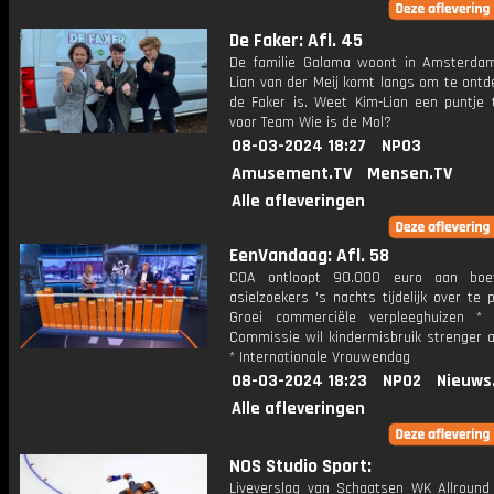
De Faker: Afl. 45
De familie Galama woont in Amsterda
Lian van der Meij komt langs om te ontd
de Faker is. Weet Kim-Lian een puntje 
voor Team Wie is de Mol?
08-03-2024 18:27
NPO3
Amusement.TV
Mensen.TV
Alle afleveringen
EenVandaag: Afl. 58
COA ontloopt 90.000 euro aan boe
asielzoekers 's nachts tijdelijk over te 
Groei commerciële verpleeghuizen *
Commissie wil kindermisbruik strenger 
* Internationale Vrouwendag
08-03-2024 18:23
NPO2
Nieuws
Alle afleveringen
NOS Studio Sport:
Liveverslag van Schaatsen WK Allround 