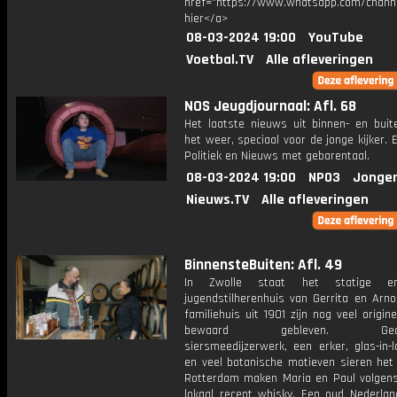
href="https://www.whatsapp.com/chann
hier</a>
08-03-2024 19:00
YouTube
Voetbal.TV
Alle afleveringen
NOS Jeugdjournaal: Afl. 68
Het laatste nieuws uit binnen- en buit
het weer, speciaal voor de jonge kijker.
Politiek en Nieuws met gebarentaal.
08-03-2024 19:00
NPO3
Jonger
Nieuws.TV
Alle afleveringen
BinnensteBuiten: Afl. 49
In Zwolle staat het statige en
jugendstilherenhuis van Gerrita en Arno
familiehuis uit 1901 zijn nog veel origine
bewaard gebleven. Gedec
siersmeedijzerwerk, een erker, glas-in-
en veel botanische motieven sieren het 
Rotterdam maken Maria en Paul volgen
lokaal recept whisky. Een oud Nederlan