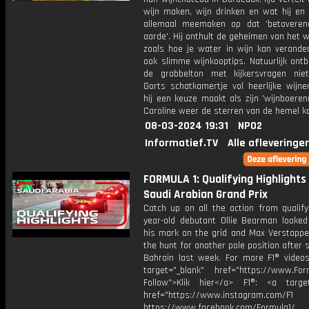
wijn maken, wijn drinken en wat hij en 
allemaal meemaken op dat 'betoveren
aarde'. Hij onthult de geheimen van het 
zoals hoe je water in wijn kan verande
ook slimme wijnkooptips. Natuurlijk ont
de grabbelton met kijkersvragen nie
Gorts schatkamertje vol heerlijke wijne
hij een keuze maakt als zijn 'wijnboere
Caroline weer de sterren van de hemel ko
08-03-2024 19:31
NPO2
Informatief.TV
Alle afleveringe
FORMULA 1: Qualifying Highlights
Saudi Arabian Grand Prix
Catch up on all the action from qualify
year-old debutant Ollie Bearman looke
his mark on the grid and Max Verstapp
the hunt for another pole position after 
Bahrain last week. For more F1® videos,
target="_blank" href="https://www.For
Follow">Klik hier</a> F1®: <a target
href="https://www.instagram.com/F1
https://www.facebook.com/Formula1/