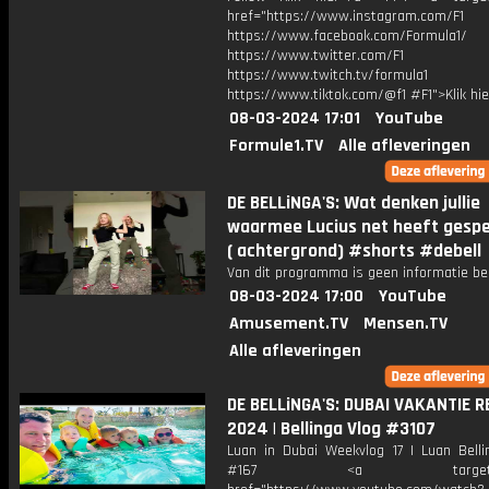
href="https://www.instagram.com/F1
https://www.facebook.com/Formula1/
https://www.twitter.com/F1
https://www.twitch.tv/formula1
https://www.tiktok.com/@f1 #F1">Klik hi
08-03-2024 17:01
YouTube
Formule1.TV
Alle afleveringen
DE BELLiNGA'S: Wat denken jullie
waarmee Lucius net heeft gespe
( achtergrond) #shorts #debell
Van dit programma is geen informatie be
08-03-2024 17:00
YouTube
Amusement.TV
Mensen.TV
Alle afleveringen
DE BELLiNGA'S: DUBAI VAKANTIE 
2024 | Bellinga Vlog #3107
Luan in Dubai Weekvlog 17 | Luan Belli
#167 <a target="_b