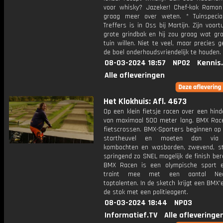
voor whisky? Jazeker! Chef-kok Ramon
graag meer over weten. * Tuinspecial
Treffers is in Oss bij Martijn. Zijn voort
grote grindbak en hij zou graag wat gro
tuin willen. Niet te veel, maar precies
de boel onderhoudsvriendelijk te houden.
08-03-2024 18:57
NPO2
Kennis
Alle afleveringen
Het Klokhuis: Afl. 4673
Op een klein fietsje racen over een hin
van maximaal 500 meter lang. BMX Race
fietscrossen. BMX-Sporters beginnen op
startheuvel en moeten dan via 
kombochten en wasborden, zwevend, s
springend zo SNEL mogelijk de finish ber
BMX Racen is een olympische sport 
traint mee met een aantal Nede
toptalenten. In de sketch krijgt een BMX'
de stok met een politieagent.
08-03-2024 18:44
NPO3
Informatief.TV
Alle afleveringe