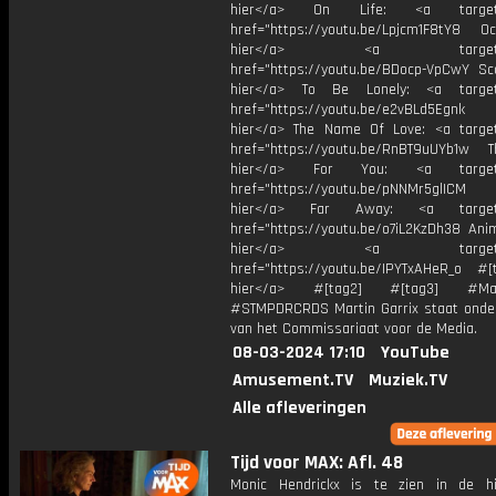
hier</a> On Life: <a target="
href="https://youtu.be/Lpjcm1F8tY8 Oce
hier</a> <a target="_
href="https://youtu.be/BDocp-VpCwY Sca
hier</a> To Be Lonely: <a target=
href="https://youtu.be/e2vBLd5Egnk
hier</a> The Name Of Love: <a target
href="https://youtu.be/RnBT9uUYb1w Th
hier</a> For You: <a target="
href="https://youtu.be/pNNMr5glICM
hier</a> Far Away: <a target="
href="https://youtu.be/o7iL2KzDh38 Anim
hier</a> <a target="_
href="https://youtu.be/IPYTxAHeR_o #[ta
hier</a> #[tag2] #[tag3] #Mart
#STMPDRCRDS Martin Garrix staat onder
van het Commissariaat voor de Media.
08-03-2024 17:10
YouTube
Amusement.TV
Muziek.TV
Alle afleveringen
Tijd voor MAX: Afl. 48
Monic Hendrickx is te zien in de hi