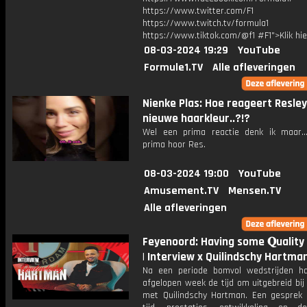
https://www.twitter.com/F1
https://www.twitch.tv/formula1
https://www.tiktok.com/@f1 #F1">Klik hi
08-03-2024 19:29
YouTube
Formule1.TV
Alle afleveringen
Nienke Plas: Hoe reageert Resley
nieuwe haarkleur..?!?
Wel een prima reactie denk ik maar.
prima hoor Res.
08-03-2024 19:00
YouTube
Amusement.TV
Mensen.TV
Alle afleveringen
Feyenoord: Having some 𝐐uality
| Interview x Quilindschy Hartma
Na een periode bomvol wedstrijden 
afgelopen week de tijd om uitgebreid bij
met Quilindschy Hartman. Een gesprek o