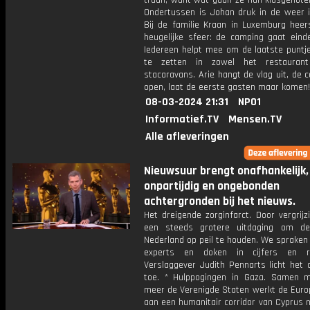
traan, want wat gaan ze hun klasgenote
Ondertussen is Johan druk in de weer i
Bij de familie Kraan in Luxemburg heer
heugelijke sfeer: de camping gaat einde
Iedereen helpt mee om de laatste puntje
te zetten in zowel het restauran
stacaravans. Arie hangt de vlag uit, de 
open, laat de eerste gasten maar komen!
08-03-2024 21:31
NPO1
Informatief.TV
Mensen.TV
Alle afleveringen
Nieuwsuur brengt onafhankelijk,
onpartijdig en ongebonden
achtergronden bij het nieuws.
Het dreigende zorginfarct. Door vergrijz
een steeds grotere uitdaging om de
Nederland op peil te houden. We spraken 
experts en doken in cijfers en ra
Verslaggever Judith Pennarts licht het 
toe. * Hulppogingen in Gaza. Samen 
meer de Verenigde Staten werkt de Euro
aan een humanitair corridor van Cyprus 