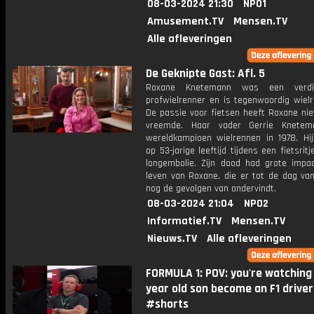
08-03-2024 21:30
NPO1
Amusement.TV
Mensen.TV
Alle afleveringen
De Geknipte Gast: Afl. 5
Roxane Knetemann was een verdien
profwielrenner en is tegenwoordig wielr
De passie voor fietsen heeft Roxane nie
vreemde. Haar vader Gerrie Knete
wereldkampioen wielrennen in 1978. Hij
op 53-jarige leeftijd tijdens een fietsrit
longembolie. Zijn dood had grote impa
leven van Roxane, die er tot de dag va
nog de gevolgen van ondervindt.
08-03-2024 21:04
NPO2
Informatief.TV
Mensen.TV
Nieuws.TV
Alle afleveringen
FORMULA 1: POV: you're watching
year old son become an F1 driver
#shorts