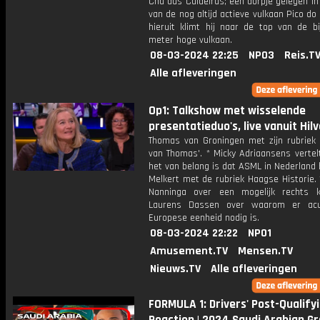
Chã das Caldeiras; een dorpje gelegen in
van de nog altijd actieve vulkaan Pico do
hieruit klimt hij naar de top van de b
meter hoge vulkaan.
08-03-2024 22:25
NPO3
Reis.T
Alle afleveringen
Op1: Talkshow met wisselende
presentatieduo's, live vanuit Hil
Thomas van Groningen met zijn rubriek
van Thomas'. * Micky Adriaansens verte
het van belang is dat ASML in Nederland bl
Melkert met de rubriek Haagse Historie.
Nanninga over een mogelijk rechts k
Laurens Dassen over waarom er ac
Europese eenheid nodig is.
08-03-2024 22:22
NPO1
Amusement.TV
Mensen.TV
Nieuws.TV
Alle afleveringen
FORMULA 1: Drivers' Post-Qualify