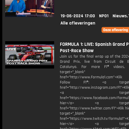
19-06-2024 17:00
NPO1
Nieuws.
Alle afleveringen
FORMULA 1: LIVE: Spanish Grand P
Post-Race Show
Join us for the final wrap up of the 20
Grand Prix, live from Circuit de B
Catalunya. For more F1® videos, 
target="_blank"
href="http://www.Formula1.com">Klik
Follow F1®: <a target="_
href="http://www.instagram.com/F1">Klik
<a target="_bl
href="https://www.facebook.com/Formula
hier</a> <a target="_
href="http://www.twitter.com/F1">Klik h
target="_blank"
href="https://www.twitch.tv/formula1">Kl
hier</a> <a target="_