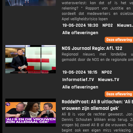
wateroverlast: kan dat of is het v
rekening? * Rapport van Justitie en V
oordeelt dat medewerkers en asielzo
Apel veiligheidsrisico lopen
19-06-2024 18:30
NPO2
Nieuws
Alle afleveringen
NOS Journaal Regio: Afl. 122
Regionaal nieuws met landelijke uit
gemaakt door de NOS en de regionale om
19-06-2024 18:15
NPO2
Informatief.TV
Nieuws.TV
Alle afleveringen
RoddelPraat: Ali B uitlachen: ‘Ali 
vrouwen zijn allemaal gek’
Ali B is voor de rechter geweest. Ja
Dennis Schouten blikken erop terug. 
vragen bij zowel Ali B al die vrouwen. R
begint ook een eigen miss verkiezing.