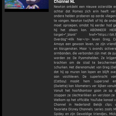
Channel NL
Newton ontdekt een nieuwe asteroïde e
achter dat Romeo zich erin heeft ver
andere helden proberen op aarde vliegen
te vangen. Newton twijfelt of hij de and
moet oproepen, omdat hij eerder had g
hij het alleen kon. ABONNEER H
target="_blank" href="https://bit.l
Overdag">Klik hier</a> leven Greg, 
Amaya een gewoon leven, ze zijn vriend
en klasgenoten. Maar ‘s avonds activer
armbanden, die verbonden zijn met de py
worden ze: De Pyamahelden. Ze krijgen
krachten om de stad te bescherme
schurken. Het dierenamulet van Greg (Ge
dat hij op muren kan lopen en blijft ove
aan vastkleven. De superkracht va
(Catboy) maakt hem supersnel e
(Owlette) kan kilometers ver kijken vanuit
Vanuit het hoofdkantoor gaan ze op a
stoppen ze slechterikken en verslaan ze
Welkom op het officiële YouTube kanaal 
Channel in Nederland! Bekijk clips
favoriete Disney Channels series zoals M
Spidey en zijn Geweldige Vriendjes, Mic