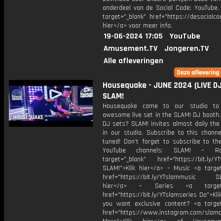
onderdeel van de Social Code: YouTube.
target="_blank" href="https://desocialcod
hier</a> voor meer info.
19-06-2024 17:05
YouTube
Amusement.TV
Jongeren.TV
Alle afleveringen
Housequake - JUNE 2024 (LIVE DJ-
SLAM!
Housequake came to our studio to
awesome live set in the SLAM! DJ booth.
DJ sets? SLAM! invites almost daily the
in our studio. Subscribe to this channe
tuned! Don’t forget to subscribe to th
YouTube channels: SLAM! – R
target="_blank" href="https://bit.ly/YT
SLAM!">Klik hier</a> – Music <a target
href="https://bit.ly/YTslammusic SL
hier</a> – Series <a target="
href="https://bit.ly/YTslamseries Do">Kli
you want exclusive content? <a target
href="https://www.instagram.com/slamof