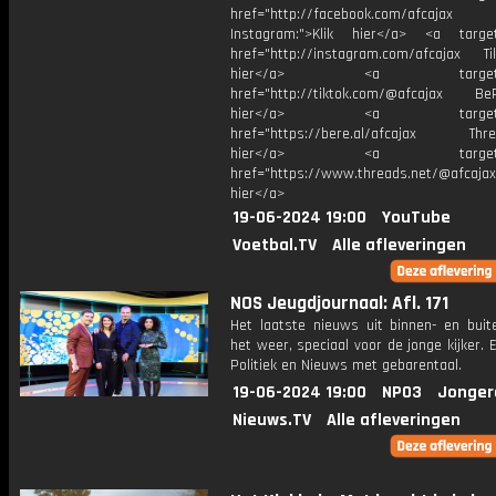
href="http://facebook.com/afcajax
Instagram:">Klik hier</a> <a target
href="http://instagram.com/afcajax TikT
hier</a> <a target="_
href="http://tiktok.com/@afcajax BeRe
hier</a> <a target="_
href="https://bere.al/afcajax Threa
hier</a> <a target="_
href="https://www.threads.net/@afcajax
hier</a>
19-06-2024 19:00
YouTube
Voetbal.TV
Alle afleveringen
NOS Jeugdjournaal: Afl. 171
Het laatste nieuws uit binnen- en buit
het weer, speciaal voor de jonge kijker.
Politiek en Nieuws met gebarentaal.
19-06-2024 19:00
NPO3
Jonger
Nieuws.TV
Alle afleveringen