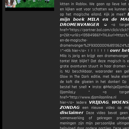
kitten in Roblox. We gaan op lieve kat 
en kijken wat voor schatten we kunnen 
op het magische eiland. Kijk je mee? 𝘽
𝙢𝙞𝙟𝙣 𝙗𝙤𝙚𝙠 𝙈𝙄𝙇𝘼 𝙚𝙣 𝙙𝙚 𝙈𝘼𝙂
𝘿𝙍𝙊𝙈𝙀𝙉𝙑𝘼𝙉𝙂𝙀𝙍 ➭ <a target
href="https://partner.bol.com/click/click?
p=2&t=url&s=1358498&f=TXL&url=http
en-de-magische-
dromenvanger%2F9300000168513624%2
↑">Klik hier</a> ↑ ↑ ↑ ↑ ↑ ↑ ↑ 𝙤𝙫𝙚𝙧 𝙝𝙚𝙩
Mila is jarig en krijgt een dromenvange
tante! Wat blijkt? Dat deze magisch is 
grote avonturen stuurt in haar dromen »
is NU beschikbaar, waaronder een gel
Glow In The Dark editie, met leuke ele
de kaft die gloeien in het donker! Op
bestel het snel! ⋆ Insta: @MeisjeDjamila
DjamilaLy * <a target="_
href="http://www.djamilaonline.nl
hier</a> Iedere 𝙑𝙍𝙄𝙅𝘿𝘼𝙂, 𝙒𝙊𝙀𝙉
𝙕𝙊𝙉𝘿𝘼𝙂 een nieuwe video op mi
𝙙𝙞𝙨𝙘𝙡𝙖𝙞𝙢𝙚𝙧 Deze video bevat gee
samenwerking of gekregen product
meningen zijn mijn persoonlijke uitinge
beïnvloed door andere partijen. Deze ver