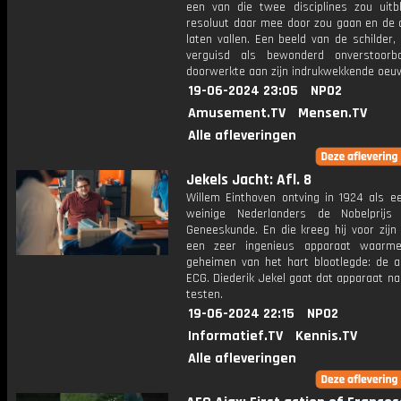
een van die twee disciplines zou uitbli
resoluut daar mee door zou gaan en de 
laten vallen. Een beeld van de schilder,
verguisd als bewonderd onverstoorba
doorwerkte aan zijn indrukwekkende oeuv
19-06-2024 23:05
NPO2
Amusement.TV
Mensen.TV
Alle afleveringen
Jekels Jacht: Afl. 8
Willem Einthoven ontving in 1924 als e
weinige Nederlanders de Nobelprijs
Geneeskunde. En die kreeg hij voor zijn
een zeer ingenieus apparaat waarme
geheimen van het hart blootlegde: de al
ECG. Diederik Jekel gaat dat apparaat n
testen.
19-06-2024 22:15
NPO2
Informatief.TV
Kennis.TV
Alle afleveringen