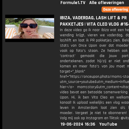
Formule1.TV
Alle afleveringen
IBIZA, VADERDAG, LASH LIFT & PR
PAKKETJES | VITA CLEO VLOG #16
In deze video ga ik naar Ibiza wat een h
wending krijgt, vieren we vaderdag, d
lashlift en laat ik PR pakketjes zien. Beki
stats van Once Upon over dat moeder
vaak op foto's staan. Ze hebben ook
'contract' gemaakt die jouw par
ondertekenen, zodat hij/zij er niet ond
komen en meer foto's van jou moet 
target="_blank"
href="https://onceupon.photo/moms-sto
utm_source=youtube&utm_medium=influe
hier</a> momsstory&utm_content=vita
video bevat een betaalde samenwerking
Upon. Hi, ik ben Vita Cleo en welko
kanaal! Ik upload wekelijks een vlog waar
leven in Amsterdam laat zien als k
moeder. Vergeet je niet te abonneren! 
Volg mij ook op Instagram en Tiktok: @vit
19-06-2024 16:36
YouTube