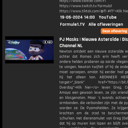
https://www.twitter.com/F1
https://www.twitch.tv/formula1
https://www.tiktok.com/@f1 #F1">Klik hi
19-06-2024 14:00
YouTube
Formule1.TV
Alle afleveringen
PJ Masks | Nieuwe Asteroïde | Di
Channel NL
Newton ontdekt een nieuwe asteroïde e
achter dat Romeo zich erin heeft ver
andere helden proberen op aarde vliegen
te vangen. Newton twijfelt of hij de and
moet oproepen, omdat hij eerder had g
hij het alleen kon. ABONNEER H
target="_blank" href="https://bit.l
Overdag">Klik hier</a> leven Greg, 
Amaya een gewoon leven, ze zijn vriend
en klasgenoten. Maar ‘s avonds activer
armbanden, die verbonden zijn met de py
worden ze: De Pyamahelden. Ze krijgen
krachten om de stad te bescherme
schurken. Het dierenamulet van Greg (Ge
dat hij op muren kan lopen en blijft ove