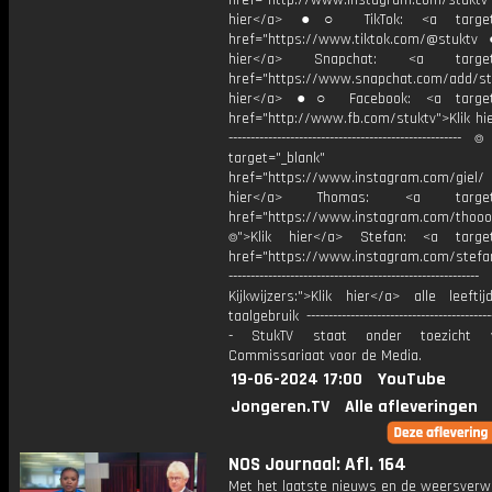
href="http://www.instagram.com/stuktv"
hier</a> ●○ TikTok: <a target=
href="https://www.tiktok.com/@stuktv
hier</a> Snapchat: <a target="
href="https://www.snapchat.com/add/stu
hier</a> ●○ Facebook: <a target=
href="http://www.fb.com/stuktv">Klik hie
----------------------------------------------------
target="_blank"
href="https://www.instagram.com/giel
hier</a> Thomas: <a target="
href="https://www.instagram.com/thooo
⌾">Klik hier</a> Stefan: <a target
href="https://www.instagram.com/stefan
---------------------------------------------------------
Kijkwijzers:">Klik hier</a> alle leefti
taalgebruik -------------------------------------------
- StukTV staat onder toezicht 
Commissariaat voor de Media.
19-06-2024 17:00
YouTube
Jongeren.TV
Alle afleveringen
NOS Journaal: Afl. 164
Met het laatste nieuws en de weersverw