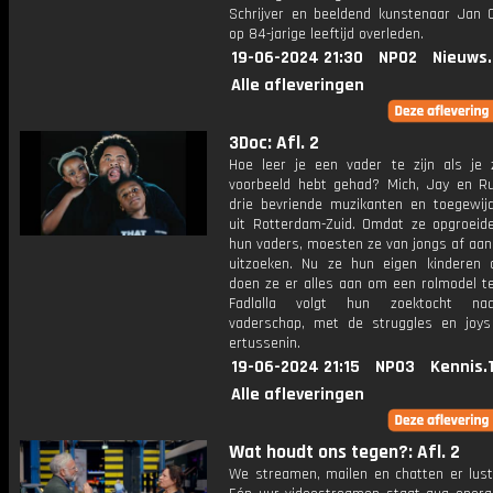
Schrijver en beeldend kunstenaar Jan 
op 84-jarige leeftijd overleden.
19-06-2024 21:30
NPO2
Nieuws
Alle afleveringen
3Doc: Afl. 2
Hoe leer je een vader te zijn als je 
voorbeeld hebt gehad? Mich, Jay en Ru
drie bevriende muzikanten en toegewij
uit Rotterdam-Zuid. Omdat ze opgroeid
hun vaders, moesten ze van jongs af aan 
uitzoeken. Nu ze hun eigen kinderen 
doen ze er alles aan om een rolmodel te 
Fadlalla volgt hun zoektocht na
vaderschap, met de struggles en joys
ertussenin.
19-06-2024 21:15
NPO3
Kennis.
Alle afleveringen
Wat houdt ons tegen?: Afl. 2
We streamen, mailen en chatten er lusti