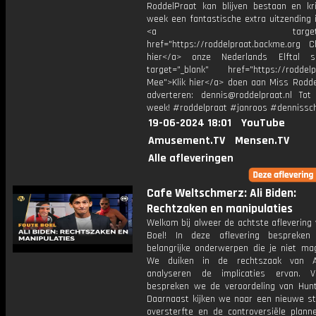
RoddelPraat kan blijven bestaan en kri
week een fantastische extra uitzending i
<a target="_bl
href="https://roddelpraat.backme.org Ch
hier</a> onze Nederlands Elftal s
target="_blank" href="https://roddelp
Mee">Klik hier</a> doen aan Miss Rodde
adverteren: dennis@roddelpraat.nl Tot
week! #roddelpraat #janroos #dennissc
19-06-2024 18:01
YouTube
Amusement.TV
Mensen.TV
Alle afleveringen
Cafe Weltschmerz: Ali Biden:
Rechtzaken en manipulaties
Welkom bij alweer de achtste aflevering
Boel! In deze aflevering bespreken
belangrijke onderwerpen die je niet ma
We duiken in de rechtszaak van 
analyseren de implicaties ervan. V
bespreken we de veroordeling van Hunt
Daarnaast kijken we naar een nieuwe st
oversterfte en de controversiële plan