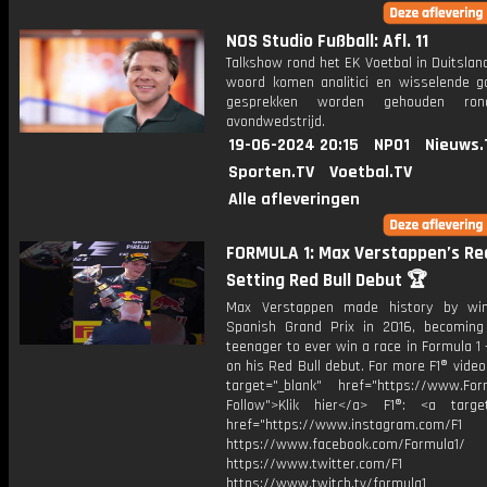
NOS Studio Fußball: Afl. 11
Talkshow rond het EK Voetbal in Duitslan
woord komen analitici en wisselende g
gesprekken worden gehouden ro
avondwedstrijd.
19-06-2024 20:15
NPO1
Nieuws.
Sporten.TV
Voetbal.TV
Alle afleveringen
FORMULA 1: Max Verstappen’s Re
Setting Red Bull Debut 🏆
Max Verstappen made history by win
Spanish Grand Prix in 2016, becoming
teenager to ever win a race in Formula 1 
on his Red Bull debut. For more F1® videos
target="_blank" href="https://www.For
Follow">Klik hier</a> F1®: <a target
href="https://www.instagram.com/F1
https://www.facebook.com/Formula1/
https://www.twitter.com/F1
https://www.twitch.tv/formula1