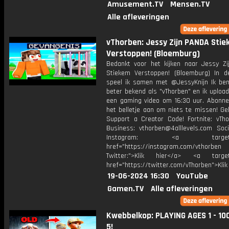
Amusement.TV
Mensen.TV
Alle afleveringen
vThorben: Jessy Zijn PANDA Sti
Verstoppen! (Bloemburg)
Bedankt voor het kijken naar Jessy Z
Stiekem Verstoppen! (Bloemburg) In d
speel ik samen met @JessyKnijn Ik ben
beter bekend als "vThorben" en ik upload
een gaming video om 16:30 uur. Abonne
het belletje aan om niets te missen! Ge
Support a Creator Code! Fortnite: vTho
Business: vthorben@4alllevels.com Soci
Instagram: <a target="_
href="https://instagram.com/vthorben
Twitter:">Klik hier</a> <a target=
href="https://twitter.com/vThorben">Klik
19-06-2024 16:30
YouTube
Gamen.TV
Alle afleveringen
Kwebbelkop: PLAYING AGES 1 - 100
5!