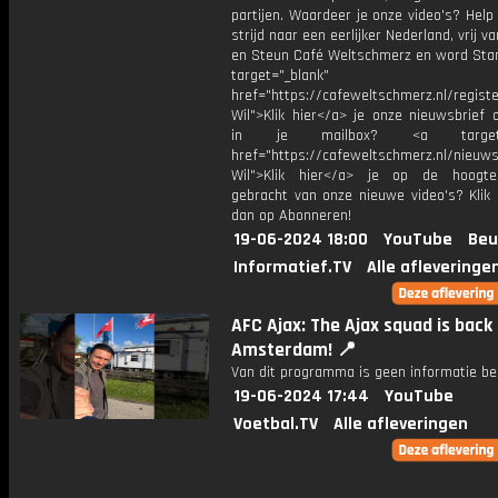
partijen. Waardeer je onze video's? Help
strijd naar een eerlijker Nederland, vrij v
en Steun Café Weltschmerz en word Sta
target="_blank"
href="https://cafeweltschmerz.nl/registe
Wil">Klik hier</a> je onze nieuwsbrief 
in je mailbox? <a target="
href="https://cafeweltschmerz.nl/nieuws
Wil">Klik hier</a> je op de hoogt
gebracht van onze nieuwe video's? Klik 
dan op Abonneren!
19-06-2024 18:00
YouTube
Beu
Informatief.TV
Alle afleveringe
AFC Ajax: The Ajax squad is back 
Amsterdam! 📍
Van dit programma is geen informatie be
19-06-2024 17:44
YouTube
Voetbal.TV
Alle afleveringen