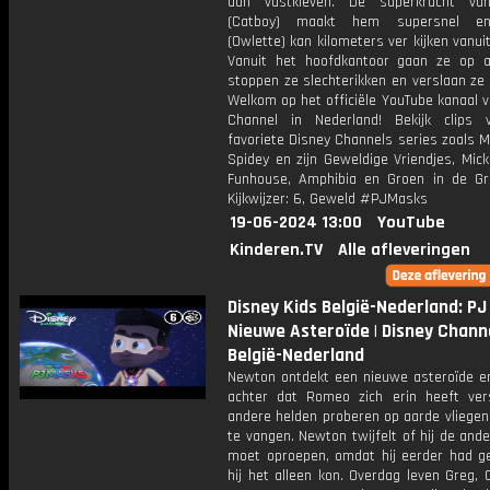
aan vastkleven. De superkracht va
(Catboy) maakt hem supersnel e
(Owlette) kan kilometers ver kijken vanuit
Vanuit het hoofdkantoor gaan ze op a
stoppen ze slechterikken en verslaan ze
Welkom op het officiële YouTube kanaal 
Channel in Nederland! Bekijk clips
favoriete Disney Channels series zoals M
Spidey en zijn Geweldige Vriendjes, Mic
Funhouse, Amphibia en Groen in de Gr
Kijkwijzer: 6, Geweld #PJMasks
19-06-2024 13:00
YouTube
Kinderen.TV
Alle afleveringen
Disney Kids België-Nederland: PJ
Nieuwe Asteroïde | Disney Chann
België-Nederland
Newton ontdekt een nieuwe asteroïde e
achter dat Romeo zich erin heeft ver
andere helden proberen op aarde vliegen
te vangen. Newton twijfelt of hij de and
moet oproepen, omdat hij eerder had g
hij het alleen kon. Overdag leven Greg,