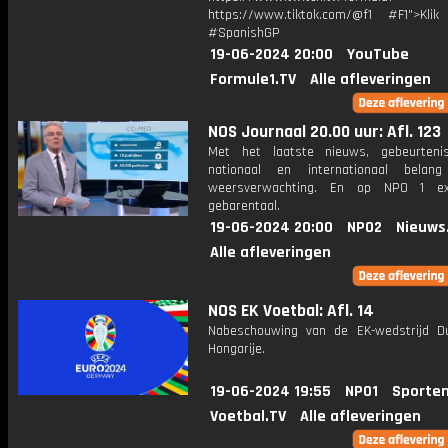
https://www.tiktok.com/@f1 #F1">Klik
#SpanishGP
19-06-2024 20:00
YouTube
Formule1.TV
Alle afleveringen
NOS Journaal 20.00 uur: Afl. 123
Met het laatste nieuws, gebeurteni
nationaal en internationaal bela
weersverwachting. En op NPO 1 e
gebarentaal.
19-06-2024 20:00
NPO2
Nieuws
Alle afleveringen
NOS EK Voetbal: Afl. 14
Nabeschouwing van de EK-wedstrijd Du
Hongarije.
19-06-2024 19:55
NPO1
Sporten
Voetbal.TV
Alle afleveringen