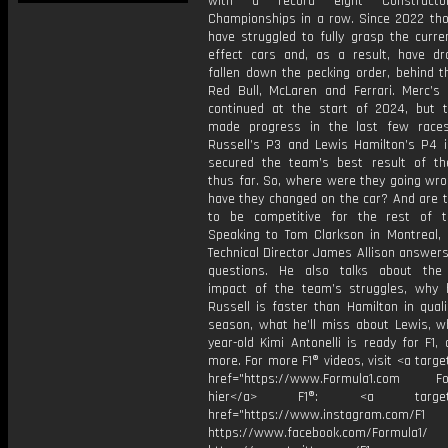
with a record eight Constructo
Championships in a row. Since 2022 tho
have struggled to fully grasp the curre
effect cars and, as a result, have dra
fallen down the pecking order, behind th
Red Bull, McLaren and Ferrari. Merc’s 
continued at the start of 2024, but 
made progress in the last few race
Russell’s P3 and Lewis Hamilton’s P4 
secured the team’s best result of t
thus far. So, where were they going wr
have they changed on the car? And are t
to be competitive for the rest of 
Speaking to Tom Clarkson in Montreal,
Technical Director James Allison answers
questions. He also talks about the
impact of the team’s struggles, why 
Russell is faster than Hamilton in quali
season, what he’ll miss about Lewis, wh
year-old Kimi Antonelli is ready for F1
more. For more F1® videos, visit <a targe
href="https://www.Formula1.com Fol
hier</a> F1®: <a target="_
href="https://www.instagram.com/F1
https://www.facebook.com/Formula1/