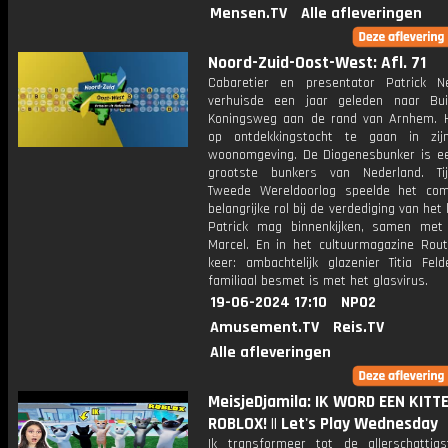
Mensen.TV
Alle afleveringen
Noord-Zuid-Oost-West: Afl. 71
Cabaretier en presentator Patrick N
verhuisde een jaar geleden naar Bui
Koningsweg aan de rand van Arnhem. Hi
op ontdekkingstocht te gaan in zij
woonomgeving. De Diogenesbunker is e
grootste bunkers van Nederland. Ti
Tweede Wereldoorlog speelde het co
belangrijke rol bij de verdediging van het 
Patrick mag binnenkijken, samen me
Marcel. En in het cultuurmagazine Rou
keer: ambachtelijk glazenier Titia Feld
familiaal besmet is met het glasvirus.
19-06-2024 17:10
NPO2
Amusement.TV
Reis.TV
Alle afleveringen
MeisjeDjamila: IK WORD EEN KITTE
ROBLOX! || Let's Play Wednesday
Ik transformeer tot de allerschattigs