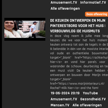
Amusement.TV
Informatief.TV
Alle afleveringen
DE KEUKEN ONTWERPEN EN MIJN
PINTERESTBORD VOOR HET HUIS |
VERBOUWVLOG |DE HUISMUTS
In deze vlog neem ik jullie mee langs
keuzes die we voor het huis maken!
keuken ontwerp tot aan de tegels in de 
Ik belandde in één van de mooiste interi
vol oude en authentieke bouwmateri
target="_blank" href="https://achterhuis
hier</a> en vond hier parels voor 
waaronder de schouw, deurbeslag en teg
een must visit! De keuken hebben 
ontwerpen en bouwen door Marijn Inter
target="_blank"
href="https://www.marijninterieurs.n
Rachel">Klik hier</a> and the fam!
19-06-2024 20:19
YouTube
Amusement.TV
Gezondheid.TV
Mensen.TV
Alle afleveringen