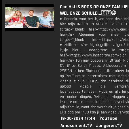
Gio: HIJ IS BOOS OP ONZE FAMILIE!
WEL ONZE SCHULD…🇮🇹😡
♦ Bedankt voor het kijken naar deze vid
hier mijn TRUIEN EN NOG MEER VETTE D
target="_blank" href="http://www.gioxl.
hier</a> Abonneer voor meer ple
target="_blank" href="http://bit.ly/Ab
♦">Klik hier</a> Mij dagelijks volgen?
kijkje hier: - Instagram: <a target
href="https://www.instagram.com/gio
hier</a> Fanmail opsturen? Straat: Pl
17b (Pico Bello) Plaats: Alblasserdam 
2951GN Ik ben Giovanni en ik probeer he
op YouTube te entertainen met video's
video's zijn in 1080p, dat betekent d
upload video's als verhale
levensgebeurtenissen, vlogs en allerlei 
en random dingen. Reizen en vloggen vi
leukste om te doen. Ik upload ook veel v
mijn familie, want dat wordt altijd goed 
Elke dag om 17:30 kan jij een video verwa
19-06-2024 17:44
YouTube
Amusement.TV
Jongeren.TV