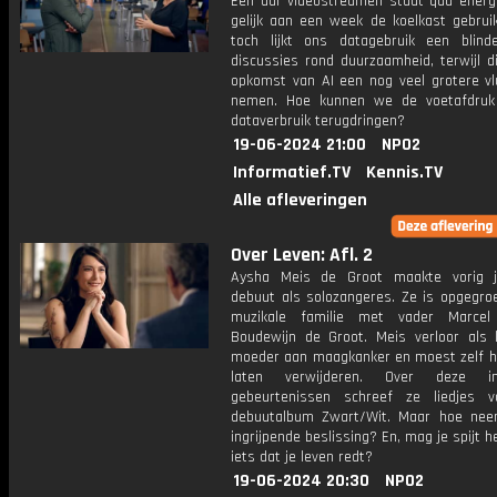
Eén uur videostreamen staat qua energi
gelijk aan een week de koelkast gebrui
toch lijkt ons datagebruik een blind
discussies rond duurzaamheid, terwijl d
opkomst van AI een nog veel grotere vl
nemen. Hoe kunnen we de voetafdruk
dataverbruik terugdringen?
19-06-2024 21:00
NPO2
Informatief.TV
Kennis.TV
Alle afleveringen
Over Leven: Afl. 2
Aysha Meis de Groot maakte vorig j
debuut als solozangeres. Ze is opgegroe
muzikale familie met vader Marce
Boudewijn de Groot. Meis verloor als 
moeder aan maagkanker en moest zelf 
laten verwijderen. Over deze ing
gebeurtenissen schreef ze liedjes 
debuutalbum Zwart/Wit. Maar hoe nee
ingrijpende beslissing? En, mag je spijt 
iets dat je leven redt?
19-06-2024 20:30
NPO2