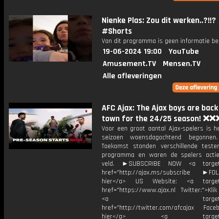
Nienke Plas: Zou dit werken..?!!?
#Shorts
Van dit programma is geen informatie be
19-06-2024 19:00
YouTube
Amusement.TV
Mensen.TV
Alle afleveringen
AFC Ajax: The Ajax boys are back
town for the 24/25 season! ❌❌
Voor een groot aantal Ajax-spelers is h
seizoen woensdagochtend begonne
Toekomst stonden verschillende test
programma en waren de spelers acti
veld. ►SUBSCRIBE NOW <a target=
href="http://ajax.ms/subscribe ►FOL
hier</a> US Website: <a target=
href="https://www.ajax.nl Twitter:">Kli
<a target="_bl
href="http://twitter.com/afcajax Facebo
hier</a> <a target="_