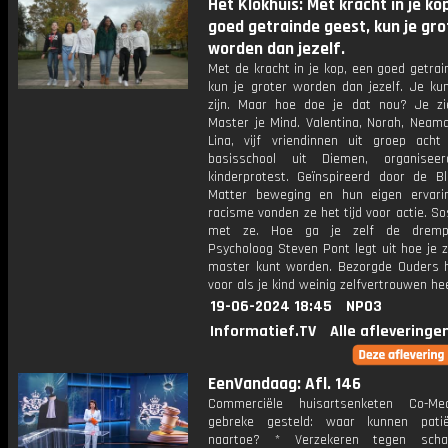
Het Klokhuis: Met kracht in je ko
goed getrainde geest, kun je gro
worden dan jezelf.
Met de kracht in je kop, een goed getra
kun je groter worden dan jezelf. Je ku
zijn. Maar hoe doe je dat nou? Je zi
Master je Mind. Valentina, Norah, Neam
Lina, vijf vriendinnen uit groep ach
basisschool uit Diemen, organisee
kinderprotest. Geïnspireerd door de Bl
Matter beweging en hun eigen ervar
racisme vonden ze het tijd voor actie. S
met ze. Hoe ga je zelf de dremp
Psycholoog Steven Pont legt uit hoe je 
master kunt worden. Bezorgde Ouders h
voor als je kind weinig zelfvertrouwen hee
19-06-2024 18:45
NPO3
Informatief.TV
Alle afleveringe
EenVandaag: Afl. 146
Commerciële huisartsenketen Co-M
gebreke gesteld: waar kunnen pati
naartoe? * Verzekeren tegen sch