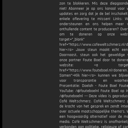
zon te blokkeren. Mis deze diepgaand
niet! Abonneer je op ons kanaal voor w
updates en zorg dat je de bel inschakel
enkele aflevering te missen! Links: W
ondersteunen en ons helpen meer 
onthullende content te produceren? Ove
om te doneren op onze webs
target="_blank"
href="https://www.cafeweltschmerz.nl/d
hier</a> Jouw steun maakt echt een 
Daarnaast, steun ook het geweldige
onze partner Foute Boel door te doner
website: <a target="_
href="https://www.fouteboel.nl/doneren.
Samen">Klik hier</a> kunnen we blijven
voor transparantie en waarheids
Presentatie: Doelah - Foute Boel Fout
YouTube: /@fouteboelnl Foute Boel op I
/@fouteboelnl --- Deze video is geprodu
Café Weltschmerz. Café Weltschmerz g
de kracht van het gesprek en zendt inte
over actuele maatschappelijke thema's. 
een hoogwaardig alternatief voor de m
media. Café Weltschmerz is onafhankelij
verbonden aan politieke, religieuze of c