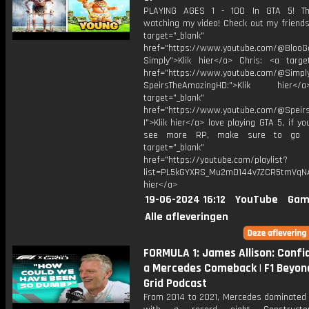
PLAYING AGES 1 - 100 In GTA 5! Th
watching my video! Check out my friends
target="_blank"
href="https://www.youtube.com/@BlooG
Simply">Klik hier</a> Chris: <a target
href="https://www.youtube.com/@Simpl
SpeirsTheAmazingHD:">Klik hier
target="_blank"
href="https://www.youtube.com/@Speir
I">Klik hier</a> love playing GTA 5, if y
see more RP, make sure to go h
target="_blank"
href="https://youtube.com/playlist?
list=PL5kGYXRS_Mu2mD144v7ZCR5tmVqNAi
hier</a>
19-06-2024 16:12
YouTube
Gam
Alle afleveringen
FORMULA 1: James Allison: Confi
a Mercedes Comeback | F1 Beyon
Grid Podcast
From 2014 to 2021, Mercedes dominated 