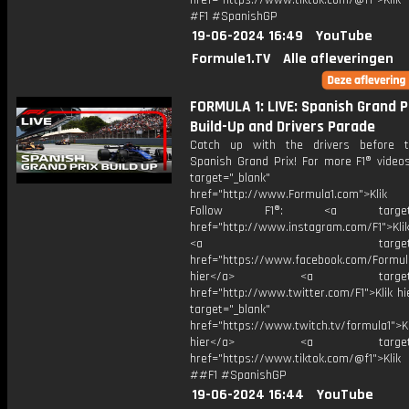
href="https://www.tiktok.com/@f1">Klik
#F1 #SpanishGP
19-06-2024 16:49
YouTube
Formule1.TV
Alle afleveringen
FORMULA 1: LIVE: Spanish Grand P
Build-Up and Drivers Parade
Catch up with the drivers before 
Spanish Grand Prix! For more F1® videos
target="_blank"
href="http://www.Formula1.com">Klik
Follow F1®: <a target="_
href="http://www.instagram.com/F1">Klik
<a target="_bl
href="https://www.facebook.com/Formula
hier</a> <a target="_
href="http://www.twitter.com/F1">Klik h
target="_blank"
href="https://www.twitch.tv/formula1">Kl
hier</a> <a target="_
href="https://www.tiktok.com/@f1">Klik
##F1 #SpanishGP
19-06-2024 16:44
YouTube