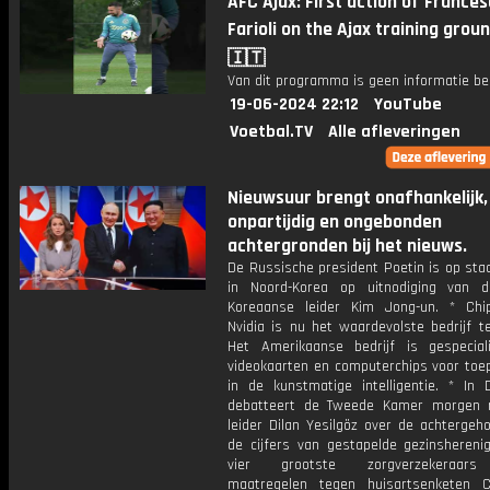
AFC Ajax: First action of France
Farioli on the Ajax training groun
🇮🇹
Van dit programma is geen informatie be
19-06-2024 22:12
YouTube
Voetbal.TV
Alle afleveringen
Nieuwsuur brengt onafhankelijk,
onpartijdig en ongebonden
achtergronden bij het nieuws.
De Russische president Poetin is op sta
in Noord-Korea op uitnodiging van 
Koreaanse leider Kim Jong-un. * Chip
Nvidia is nu het waardevolste bedrijf t
Het Amerikaanse bedrijf is gespecial
videokaarten en computerchips voor toe
in de kunstmatige intelligentie. * In
debatteert de Tweede Kamer morgen 
leider Dilan Yesilgöz over de achtergeh
de cijfers van gestapelde gezinsherenig
vier grootste zorgverzekeraar
maatregelen tegen huisartsenketen 