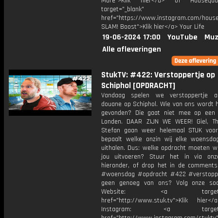
More">Klik hier</a> of Housequ
target="_blank"
href="https://www.instagram.com/houseq
SLAM! Boost">Klik hier</a> Your Life
19-06-2024 17:00
YouTube
Muz
Alle afleveringen
StukTV: #422: Verstoppertje op
Schiphol [OPDRACHT]
Vandaag spelen we verstoppertje a
douane op Schiphol. Wie van ons wordt h
gevonden? Die gaat niet mee op een 
Londen. DAAR ZIJN WE WEER! Giel, T
Stefan gaan weer helemaal STUK voor
bepaalt welke onzin wij elke woensd
uithalen. Dus: welke opdracht moeten w
jou uitvoeren? Stuur het in via onz
hieronder, of drop het in de comments
#woensdag #opdracht #422 #verstopp
geen genoeg van ons? Volg onze soc
Website: <a target="_
href="http://www.stuk.tv">Klik hie
Instagram: <a target="_