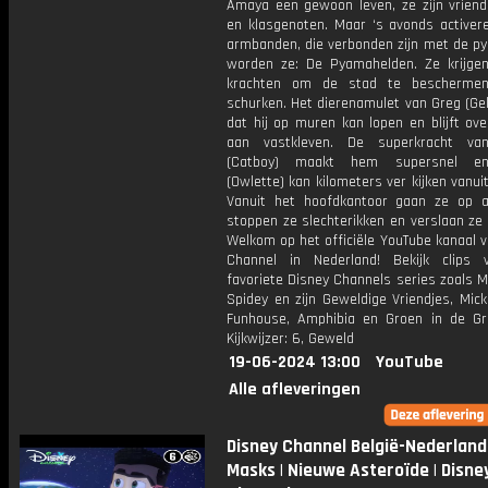
Amaya een gewoon leven, ze zijn vriend
en klasgenoten. Maar ‘s avonds activer
armbanden, die verbonden zijn met de py
worden ze: De Pyamahelden. Ze krijgen
krachten om de stad te bescherme
schurken. Het dierenamulet van Greg (Ge
dat hij op muren kan lopen en blijft ove
aan vastkleven. De superkracht va
(Catboy) maakt hem supersnel e
(Owlette) kan kilometers ver kijken vanuit
Vanuit het hoofdkantoor gaan ze op a
stoppen ze slechterikken en verslaan ze
Welkom op het officiële YouTube kanaal 
Channel in Nederland! Bekijk clips
favoriete Disney Channels series zoals M
Spidey en zijn Geweldige Vriendjes, Mic
Funhouse, Amphibia en Groen in de Gr
Kijkwijzer: 6, Geweld
19-06-2024 13:00
YouTube
Alle afleveringen
Disney Channel België-Nederland
Masks | Nieuwe Asteroïde | Disne