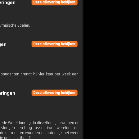
veringen
aympische Spelen.
gen
pondenten brengt hij vier keer per week een
eringen
ede Wereldoorlog. In diezelfde tijd kwamen er
Ze sloegen een brug tussen twee werelden en
 de normen en waarden en natuurlijk het weer
je ooit echt thuis?