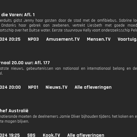
die Varen: Afl. 1
terduits gidst Jenny haar gasten door de stad met de amfibiebus. Sabrine laa
. Ondanks haar gebrek aan zeebenen, vertrekt Liesbeth met goede moed 
rtschip over het Duitse water. Eerste stuurvrouw Kelly vaart onderzoeksschip Pelag
024 20:25
NPO3
Amusement.TV
Mensen.TV
Vaartuig
naal 20.00 uur: Afl. 177
aatste nieuws, gebeurtenissen van nationaal en internationaal belang en d
l.
024 20:00
NPO1
Nieuws.TV
Alle afleveringen
hef Australië
inatieronde moeten de deelnemers Jamie Oliver bijhouden tijdens het koken en e
 te mogen blijven.
024 19:25
SBS
Kook.TV
Alle afleveringen