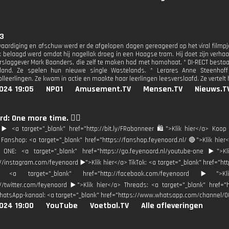
 3
waardiging en afschuw werd er de afgelopen dagen gereageerd op het viral filmpj
jk belaagd werd omdat hij nagellak droeg in een Haagse tram. Hij doet zijn ver
slaggever Mark Baanders, die zelf te maken had met homohaat. * DI-RECT bestaat
land. Ze spelen hun nieuwe single Wastelands. * Lerares Anne Steenhoff
leerlingen. Ze kwam in actie en maakte haar leerlingen leesverslaafd. Ze vertelt 
024 19:05
NPO1
Amusement.TV
Mensen.TV
Nieuws.T
d: One more time. 😮‍💨
️ <a target="_blank" href="http://bit.ly/FRabonneer 🛍">Klik hier</a> Koop 
Fanshop: <a target="_blank" href="https://fanshop.feyenoord.nl/ 🔴">Klik h
 ONE: <a target="_blank" href="https://go.feyenoord.nl/youtube-one ▶️">Kl
://instagram.com/feyenoord ▶️">Klik hier</a> TikTok: <a target="_blank" href="ht
: <a target="_blank" href="http://facebook.com/feyenoord ▶️">
://twitter.com/feyenoord ▶️">Klik hier</a> Threads: <a target="_blank" href=
hatsApp-kanaal: <a target="_blank" href="https://www.whatsapp.com/channel/
024 19:00
YouTube
Voetbal.TV
Alle afleveringen