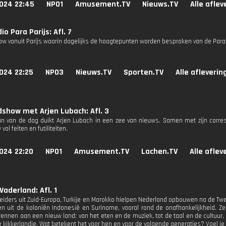
024 22:45
NPO1
Amusement.TV
Nieuws.TV
Alle afle
o Para Parijs: Afl. 7
how vanuit Parijs waarin dagelijks de hoogtepunten worden besproken van de Par
024 22:25
NPO3
Nieuws.TV
Sporten.TV
Alle afleverin
show met Arjen Lubach: Afl. 3
n van de dag duikt Arjen Lubach in een zee van nieuws. Samen met zijn corres
ol feiten en futiliteiten.
024 22:20
NPO1
Amusement.TV
Lachen.TV
Alle aflev
Vaderland: Afl. 1
eiders uit Zuid-Europa, Turkije en Marokko hielpen Nederland opbouwen na de Twe
 uit de koloniën Indonesië en Suriname, vooral rond de onafhankelijkheid. 
nnen aan een nieuw land: van het eten en de muziek, tot de taal en de cultuur,
e kikkerlandje. Wat betekent het voor hen en voor de volgende generaties? Voel je 