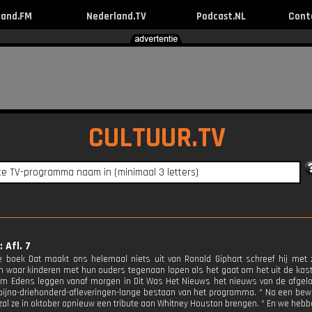
land.FM
Nederland.TV
Podcast.NL
Cont
CULTUUR.TV
 Afl. 7
 boek Dat maakt ons helemaal niets uit van Ronald Giphart schreef hij met z
n waar kinderen met hun ouders tegenaan lopen als het gaat om het uit de kas
m Edens leggen vanaf morgen in Dit Was Het Nieuws het nieuws van de afgelo
 bijna-driehonderd-afleveringen-lange bestaan van het programma. * Na een be
zal ze in oktober opnieuw een tribute aan Whitney Houston brengen. * En we hebb