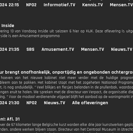
024 22:15
NPO2
Informatief.TV
Kennis.TV
Mensen.TV
 Inside
evering 13 van Vandaag Inside uit seizoen 6 hier op KIJK. Deze aflevering is ui
nside is een Amusement programma
024 21:35
SBS
Amusement.TV
Mensen.TV
Nieuws.TV
r brengt onafhankelijk, onpartijdig en ongebonden achtergron
s hoeven van het nieuwe kabinet niet meer verder met de huidige progr
obleem aan te pakken. Het kabinet stopt met het zogeheten Nationaal Programm
t, is nog onduidelijk. * Veel blikjes en flesjes belanden in de prullenbak, waa
ingen eruit te halen. We spreken met de directeur van Verpact, de organisatie di
ng. * Voor de modaal verdienende vrijgezel blijft het aanbod op de woningmarkt in v
024 21:30
NPO2
Nieuws.TV
Alle afleveringen
n!: Afl. 31
over de 67 kilometer lange Belgische kust worden elke drie jaar kunstwerken ge
en, andere werken blijven staan. Directeur van het Centraal Museum in Utrecht 