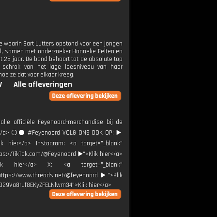
e waarin Bart Lutters opstond voor een jongen
haal, samen met onderzoeker Hanneke Felten en
 25 jaar. De band behoort tot de absolute top
 schrok van het lage leesniveau van haar
hoe ze dat voor elkaar kreeg.
V
Alle afleveringen
alle officiële Feyenoord-merchandise bij de
ier</a> ⚪️⚫ #Feyenoord VOLG ONS OOK OP: ▶️
ik hier</a> Instagram: <a target="_blank"
tps://TikTok.com/@Feyenoord ▶️">Klik hier</a>
Klik hier</a> X: <a target="_blank"
"https://www.threads.net/@feyenoord ▶️">Klik
0029Va8ruf8EKyZFELNlwm34">Klik hier</a>