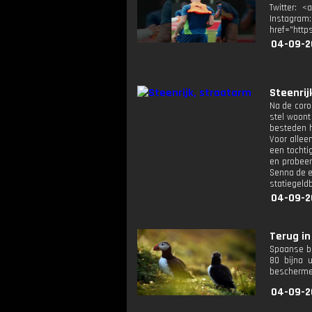
Twitter: <
Instagram
href="http
04-09-2
Steenrij
Na de coro
stel woont
besteden h
Voor allee
een tochti
en probeer
Senna de ee
statiegeld
04-09-2
Terug in 
Spaanse bo
80 bijna 
beschermen
04-09-2