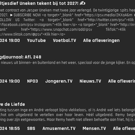
ltjesdief Uneken tekent bij tot 2027! ✍️
het contract van Jesper Uneken met twee jaar verlengd. De twintigjarige spits he
2027. ►SUBSCRIBE NOW <a target="_blank" href="https://psv.media/2KXaA6m ►Tu
OLLOW US Twitter: <a target="_blank" href="http://twitter.com/psv">Kl
://facebook.com/psv Instagram:">Klik hier</a> <a target="_blank" href="http://
"_blank" href="https://www.snapchat.com/add/psv TikTok:">
s://www.tiktok.com/@psv">Klik hier</a>
024 19:00
YouTube
Voetbal.TV
Alle afleveringen
djournaal: Afl. 248
 nieuws uit binnen- en buitenland en het weer, speciaal voor de jonge kijker. En o
024 19:00
NPO3
Jongeren.TV
Nieuws.TV
Alle aflever
e de Liefde
ing tussen Inge en André verloopt bijna vlekkeloos, al is André wel iets belangri
chot om uitgebreid te vertellen over haar leven. Héél uitgebreid. Remy beg
g over zijn eetgewoontes. Maar Remy heeft niet alleen behoefte aan friet, hij is
024 18:55
SBS
Amusement.TV
Mensen.TV
Alle aflev