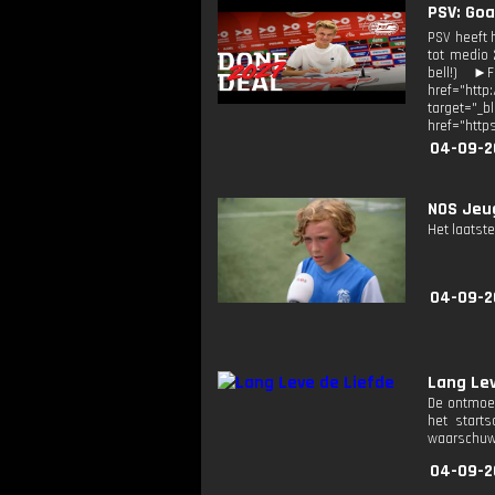
PSV: Goa
PSV heeft 
tot medio 
bell!) ►F
href="http
target=
href="http
04-09-2
NOS Jeug
Het laatste
04-09-2
Lang Lev
De ontmoet
het starts
waarschuwin
04-09-2