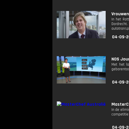
Vrouwen 
In het Rot
Dordrecht
autotranspo
04-09-2
NOS Jour
Met het l
gebarentaa
04-09-2
MasterC
In de elim
competitie
04-09-2