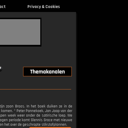
act
Privacy & Cookies
ijn zoon Broos. In het boek duiken ze in de
t komen. * Peter Pannekoek, Jan Jaap van der
pen week weer onder de satirische loep. We
wogen periode komt Glennis Grace met nieuwe
en het over de geschrapte stikstofplannen.