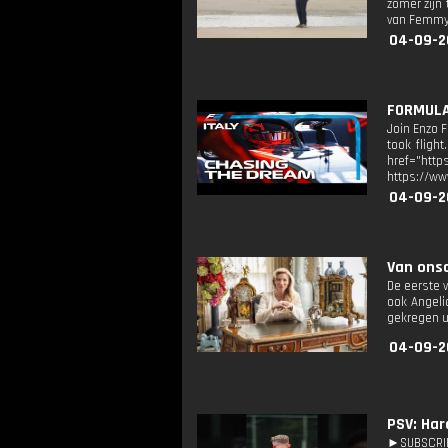
zomer zijn
van Femmy
04-09-2
FORMULA 
Join Enzo 
took fligh
href="http
https://ww
04-09-2
Van onsc
De eerste v
ook Angeliq
gekregen ui
04-09-2
PSV: Har
►SUBSCRIBE