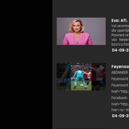
Eva: Afl.
Vol veront
die openli
Powned-ver
van Neder
basisschool
04-09-2
Feyenoor
ABONNEER ▶
Feyenoord 
Feyenoord
href="http
Facebook
href="http
hier</a> W
04-09-2