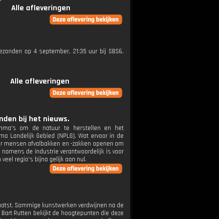
Alle afleveringen
tgezonden op 4 september, 21:35 uur bij SBS6.
Alle afleveringen
den bij het nieuws.
amma's om de natuur te herstellen en het
a Landelijk Gebied (NPLG). Wat ervoor in de
rdoor mensen afvalbakken en -zakken openen om
e namens de industrie verantwoordelijk is voor
eel regio's bijna gelijk aan nul.
plaatst. Sommige kunstwerken verdwijnen na de
Bart Rutten bekijkt de hoogtepunten die deze