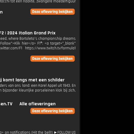
Macchi tot een naakte, zwangere moederfiguur
en
 | 2024 Italian Grand Prix
f Speed, where Bortoleto’s championship dreams
Follow">Klik hier</a> F1®: <a target="_blank"
itter.com/F1 https://www.twitch.tv/formula1
ij komt langs met een schilder
ders van ons land: een Karel Appel uit 1943. En
 bijzonder kleurrijke porseleinen klok bij zich,
en.TV
Alle afleveringen
 on notifications (Hit the bell!) ►FOLLOW US