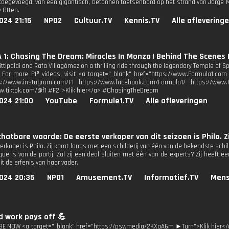
 toegevoegd: van een gigantisch, betonnen toetsenbord op het strand van Jorge 
 Otten.
024 21:15
NPO2
Cultuur.TV
Kennis.TV
Alle aflevering
1: Chasing The Dream: Miracles In Monza | Behind The Scenes F2
Fittipaldi and Rafa Villagómez on a thrilling ride through the legendary Temple o
t. For more F1® videos, visit <a target="_blank" href="https://www.Formula1.com 
s://www.instagram.com/F1 https://www.facebook.com/Formula1/ https://www.tw
w.tiktok.com/@f1 #F2">Klik hier</a> #ChasingTheDream
024 21:00
YouTube
Formule1.TV
Alle afleveringen
hatbare waarde: De eerste verkoper van dit seizoen is Philo. Z
erkoper is Philo. Zij komt langs met een schilderij van één van de bekendste schil
ue is van de partij. Zal zij een deal sluiten met één van de experts? Zij heeft een
t de erfenis van haar vader.
024 20:35
NPO1
Amusement.TV
Informatief.TV
Mens
d work pays off 💪
 NOW <a target="_blank" href="https://psv.media/2KXaA6m ►Turn">Klik hier</a>