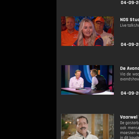
04-09-2
NOS Studi
Live talks
04-09-2
De Avond
Via de waa
avondshow v
04-09-2
Vaarwel 
De gastarb
ook mensen
moesten we
in dit koud