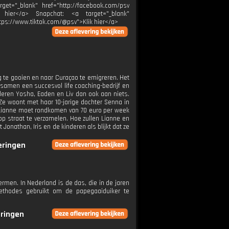
arget="_blank" href="http://facebook.com/psv
ik hier</a> Snapchat: <a target="_blank"
ttps://www.tiktok.com/@psv">Klik hier</a>
 te gooien en naar Curaçao te emigreren. Het
 samen een succesvol life coaching-bedrijf en
deren Yosha, Eaden en Liv dan ook aan niets.
 Ze woont met haar 10-jarige dochter Senna in
 Lianne moet rondkomen van 70 euro per week
p straat te verzamelen. Hoe zullen Lianne en
Jonathan, Iris en de kinderen als blijkt dat ze
veringen
en. In Nederland is de das, die in de jaren
methodes gebruikt om de papegaaiduiker te
eringen