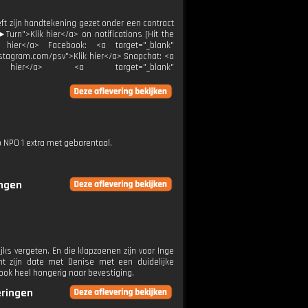
eft zijn handtekening gezet onder een contract
rn">Klik hier</a> on notifications (Hit the
ik hier</a> Facebook: <a target="_blank"
instagram.com/psv">Klik hier</a> Snapchat: <a
Klik hier</a> <a target="_blank"
p NPO 1 extra met gebarentaal.
ingen
jks vergeten. En die klapzoenen zijn voor Inge
int zijn date met Denise met een duidelijke
 ook heel hongerig naar bevestiging.
eringen