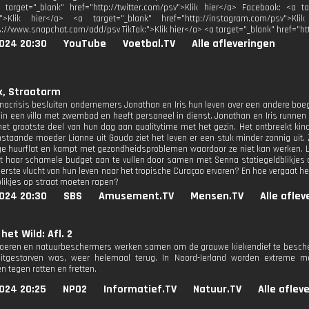
a target="_blank" href="http://twitter.com/psv">Klik hier</a> Facebook: <a t
:">Klik hier</a> <a target="_blank" href="http://instagram.com/psv">Kl
s://www.snapchat.com/add/psv TikTok:">Klik hier</a> <a target="_blank" href="h
024 20:30
YouTube
Voetbal.TV
Alle afleveringen
k, Straatarm
nacrisis besluiten ondernemers Jonathan en Iris hun leven over een andere boeg
 in een villa met zwembad en heeft personeel in dienst. Jonathan en Iris runnen
et grootste deel van hun dag aan qualitytime met het gezin. Het ontbreekt kin
nstaande moeder Lianne uit Gouda ziet het leven er een stuk minder zonnig uit.
ge huurflat en kampt met gezondheidsproblemen waardoor ze niet kan werken.
t haar schamele budget aan te vullen door samen met Senna statiegeldblikjes o
rste vlucht van hun leven naar het tropische Curaçao ervaren? En hoe vergaat het 
blikjes op straat moeten rapen?
024 20:30
SBS
Amusement.TV
Mensen.TV
Alle afle
het Wild: Afl. 2
eren en natuurbeschermers werken samen om de grauwe kiekendief te bescherm
uitgestorven was, weer helemaal terug. In Noord-Ierland worden extreme 
 tegen ratten en fretten.
024 20:25
NPO2
Informatief.TV
Natuur.TV
Alle aflev