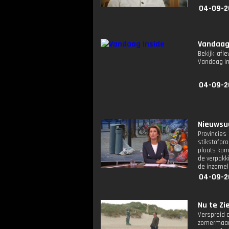
04-09-2
Vandaag
Bekijk afl
Vandaag I
04-09-2
Nieuwsuu
Provincie
stikstofpr
plaats kom
de verpakk
de inzameli
04-09-2
Nu te Zie
Verspreid 
zomermaand