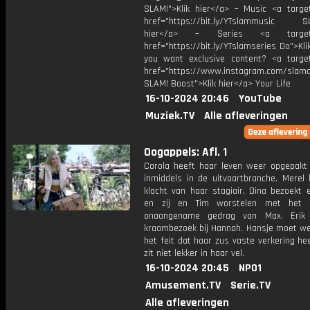
SLAM!">Klik hier</a> – Music <a target
href="https://bit.ly/YTslammusic SL
hier</a> – Series <a target="
href="https://bit.ly/YTslamseries Do">Kli
you want exclusive content? <a target
href="https://www.instagram.com/slamof
SLAM! Boost">Klik hier</a> Your Life
16-10-2024 20:46
YouTube
Muziek.TV
Alle afleveringen
Oogappels: Afl. 1
Carola heeft haar leven weer opgepakt
inmiddels in de uitvaartbranche. Merel 
klacht van haar stagiair. Dina bezoekt 
en zij en Tim worstelen met het a
onaangename gedrag van Max. Erik
kraambezoek bij Hannah. Hansje moet w
het feit dat haar zus vaste verkering he
zit niet lekker in haar vel.
16-10-2024 20:45
NPO1
Amusement.TV
Serie.TV
Alle afleveringen