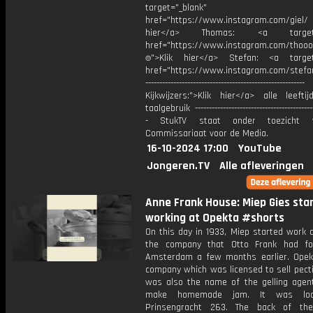
target="_blank"
href="https://www.instagram.com/giel
hier</a> Thomas: <a target="
href="https://www.instagram.com/thooo
⌾">Klik hier</a> Stefan: <a target
href="https://www.instagram.com/stefan
---------------------------------------------------------
Kijkwijzers:">Klik hier</a> alle leefti
taalgebruik -------------------------------------------
- StukTV staat onder toezicht 
Commissariaat voor de Media.
16-10-2024 17:00
YouTube
Jongeren.TV
Alle afleveringen
Anne Frank House: Miep Gies sta
working at Opekta #shorts
On this day in 1933, Miep started work 
the company that Otto Frank had fo
Amsterdam a few months earlier. Ope
company which was licensed to sell pect
was also the name of the gelling agen
make homemade jam. It was loc
Prinsengracht 263. The back of the