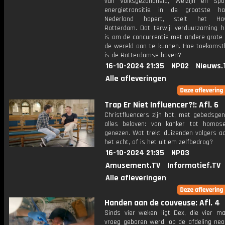
van Volksgezondheid, Welzijn en Sp
energietransitie in de grootste h
Nederland hapert, stelt het Have
Rotterdam. Dat terwijl verduurzaming h
is om de concurrentie met andere grote 
de wereld aan te kunnen. Hoe toekomst
is de Rotterdamse haven?
16-10-2024 21:35
NPO2
Nieuws.
Alle afleveringen
Trap Er Niet Influencer?!: Afl. 6
Christfluencers zijn hot, met gebedsgen
alles beloven: van kanker tot homosek
genezen. Wat trekt duizenden volgers a
het echt, of is het ultiem zelfbedrog?
16-10-2024 21:35
NPO3
Amusement.TV
Informatief.TV
Alle afleveringen
Handen aan de couveuse: Afl. 4
Sinds vier weken ligt Dex, die vier m
vroeg geboren werd, op de afdeling neon