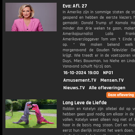
Eva: Afl. 27
In Amerika zijn in sommige staten de s
geopend en hebben de eerste kiezers 
gemaakt: Donald Trump of Kamala Ha
minder dan drie weken te gaan, mak
Amerikajournalist Laila Fr
Amerikaverslaggever Tom van 't Einde 
op. * We maken bekend welk t
morgenavond de Gouden Televizier Oe
krijgt. Wie treedt er in de voetsporen 
Duys, Mies Bouwman, Ivo Niehe en Lind
Vanavond schuift hij/zij aan.
16-10-2024 19:00
NPO1
Amusement.TV
Mensen.TV
Nieuws.TV
Alle afleveringen
Lang Leve de Liefde
Robbin en Katelyn zijn allebei dol op v
hebben geen goal nodig om elkaar in de
vallen. Katelyn weet alleen nog niet of 
haar in de basis mag staan. Carl en Yvo
eerst hun dierlijk instinkt het werk doen.