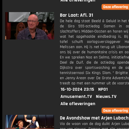
Alle afleveringen
Bar Laat: Afl. 31
De hele dag staat Beeld & Geluid in het
de Giro 555-actiedag Samen in ac
slachtoffers Midden-Oosten en horen wij
wat het opgehaalde eindbedrag is. Bi
tafel schuift oorlogsverslaggever 
Melissen aan. Hij is net terug uit Libano
ons bij over de humanitaire crisis en oo
En we spreken Noa en Selma, initiatiefn
Deel de Duif, die de actiedag opende
Dijkstra over sportswashing en de a
tennistoernooi Six Kings Slam. * Brigitt
en Jenny Arean over De Grote Adventsh
treedt op met een nummer uit de voorstel
16-10-2024 23:15
NPO1
Amusement.TV
Nieuws.TV
Alle afleveringen
De Avondshow met Arjen Lubach: 
Via de waan van de dag duikt Arjen Luba