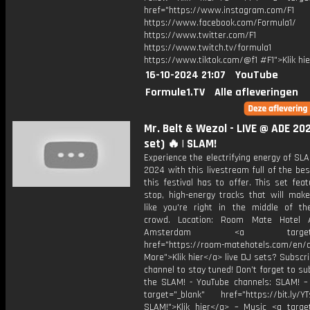
href="https://www.instagram.com/F1
https://www.facebook.com/Formula1/
https://www.twitter.com/F1
https://www.twitch.tv/formula1
https://www.tiktok.com/@f1 #F1">Klik hi
16-10-2024 21:07
YouTube
Formule1.TV
Alle afleveringen
Mr. Belt & Wezol - LIVE @ ADE 20
set) 🔥 | SLAM!
Experience the electrifying energy of S
2024 with this livestream full of the be
this festival has to offer. This set fea
stop, high-energy tracks that will make
like you're right in the middle of the
crowd. Location: Room Mate Hotel A
Amsterdam <a target="_
href="https://room-matehotels.com/en/a
More">Klik hier</a> live DJ sets? Subscri
channel to stay tuned! Don’t forget to su
the SLAM! - YouTube channels: SLAM! –
target="_blank" href="https://bit.ly/YT
SLAM!">Klik hier</a> – Music <a target