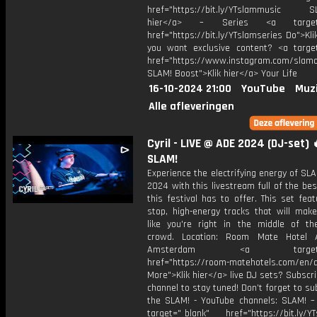
href="https://bit.ly/YTslammusic SL
hier</a> – Series <a target="
href="https://bit.ly/YTslamseries Do">Kli
you want exclusive content? <a target
href="https://www.instagram.com/slamof
SLAM! Boost">Klik hier</a> Your Life
16-10-2024 21:00
YouTube
Muz
Alle afleveringen
Cyril - LIVE @ ADE 2024 (DJ-set) 
SLAM!
Experience the electrifying energy of S
2024 with this livestream full of the be
this festival has to offer. This set fea
stop, high-energy tracks that will make
like you're right in the middle of the
crowd. Location: Room Mate Hotel A
Amsterdam <a target="_
href="https://room-matehotels.com/en/a
More">Klik hier</a> live DJ sets? Subscri
channel to stay tuned! Don’t forget to su
the SLAM! - YouTube channels: SLAM! –
target="_blank" href="https://bit.ly/YT