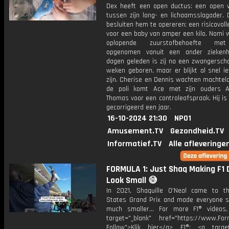
Dex heeft een open ductus: een open v
tussen zijn long- en lichaamsslagader. 
besluiten hem te opereren; een risicovoll
voor een baby van amper een kilo. Nomi 
oplopende zuurstofbehoefte me
opgenomen vanuit een ander ziekenh
dagen geleden is zij na een zwangersch
weken geboren, maar er blijkt al snel i
zijn. Cherise en Dennis wachten machtel
de poli komt Ace met zijn ouders A
Thomas voor een controleafspraak. Hij is
gecorrigeerd een jaar.
16-10-2024 21:30
NPO1
Amusement.TV
Gezondheid.TV
Informatief.TV
Alle afleveringe
FORMULA 1: Just Shaq Making F1 
Look Small 😅
In 2021, Shaquille O'Neal came to t
States Grand Prix and made everyone 
much smaller... For more F1® videos,
target="_blank" href="https://www.For
Follow">Klik hier</a> F1®: <a target