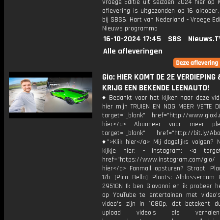
Vroege Editie uit seizoen 2024 hier op 
aflevering is uitgezonden op 16 oktober,
bij SBS6. Hart van Nederland - Vroege Edi
Nieuws programma
16-10-2024 17:45
SBS
Nieuws.T
Alle afleveringen
Gio: HIER KOMT DE 2E VERDIEPING 
KRIJG EEN BEKENDE LEENAUTO!
♦ Bedankt voor het kijken naar deze vid
hier mijn TRUIEN EN NOG MEER VETTE D
target="_blank" href="http://www.gioxl.
hier</a> Abonneer voor meer ple
target="_blank" href="http://bit.ly/Ab
♦">Klik hier</a> Mij dagelijks volgen?
kijkje hier: - Instagram: <a target
href="https://www.instagram.com/gio
hier</a> Fanmail opsturen? Straat: Pl
17b (Pico Bello) Plaats: Alblasserdam 
2951GN Ik ben Giovanni en ik probeer he
op YouTube te entertainen met video's
video's zijn in 1080p, dat betekent d
upload video's als verhale