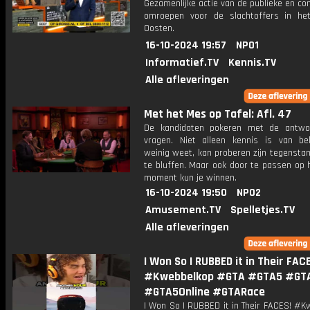
Gezamenlijke actie van de publieke en c
omroepen voor de slachtoffers in he
Oosten.
16-10-2024 19:57
NPO1
Informatief.TV
Kennis.TV
Alle afleveringen
Met het Mes op Tafel: Afl. 47
De kandidaten pokeren met de antwo
vragen. Niet alleen kennis is van be
weinig weet, kan proberen zijn tegensta
te bluffen. Maar ook door te passen op 
moment kun je winnen.
16-10-2024 19:50
NPO2
Amusement.TV
Spelletjes.TV
Alle afleveringen
I Won So I RUBBED it in Their FAC
#Kwebbelkop #GTA #GTA5 #GTA
#GTA5Online #GTARace
I Won So I RUBBED it in Their FACES! #K