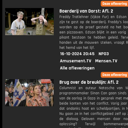
Boerderij van Dorst: Afl. 2
Freddy Tratlehner (Vjèze Fur) en Edson
zijn te gast op de boerderij. Freddy's k
worden op de proef gesteld na het b
een pizzaoven. Edson blijkt in een vorig
pikant bestaan te hebben geleid. Terwi
handen uit de mouwen steken, vraagt 
het hemd van het lijf.
16-10-2024 20:45
NPO3
Amusement.TV
Mensen.TV
Alle afleveringen
Brug over de breuklijn: Afl. 2
Columnist en auteur Natascha van W
programmamaker Sinan Can gaan sinds 
van de oorlog in Gaza in gesprek met m
beide kanten van het conflict. Vorig jaa
dat ondanks haat en scheldpartijen, in 
Nu gaan ze in het conflictgebied zelf op
de dialoog. Geloven mensen daar no
oplossing? Terwijl bommenwer