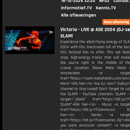
16-10-2024 22:20
NPO2
Cultuur
Informatief.TV
Kennis.TV
Alle afleveringen
Victoria - LIVE @ ADE 2024 (DJ-set
SLAM!
Experience the electrifying energy of S
2024 with this livestream full of the be
this festival has to offer. This set fea
stop, high-energy tracks that will make
like you're right in the middle of the
crowd. Location: Room Mate Hotel A
Amsterdam <a target="_
href="https://room-matehotels.com/en/a
More">Klik hier</a> live DJ sets? Subscri
channel to stay tuned! Don’t forget to su
the SLAM! - YouTube channels: SLAM! –
target="_blank" href="https://bit.ly/YT
SLAM!">Klik hier</a> – Music <a target
href="https://bit.ly/YTslammusic SL
hier</a> – Series <a target="
href="https://bit.ly/YTslamseries Do">Kli
you want exclusive content? <a target