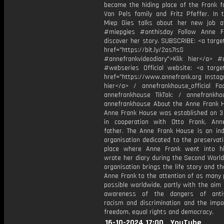
became the hiding place of the Frank fa
Van Pels family and Fritz Pfeffer. In t
Miep Gies talks about her new job a
#miepgies #onthisday Follow Anne F
discover her story. SUBSCRIBE: <a targe
href="https://bit.ly/2os7IsS
#annefrankvideodiary">Klik hier</a> #
#webseries Official website: <a target
href="https://www.annefrank.org Instagr
hier</a> / annefrankhouse_official Fa
annefrankhouse TikTok: / annefrankh
annefrankhouse About the Anne Frank 
Anne Frank House was established on 3
in cooperation with Otto Frank, Ann
father. The Anne Frank House is an in
organisation dedicated to the preservat
place where Anne Frank went into h
wrote her diary during the Second World
organisation brings the life story and t
Anne Frank to the attention of as many 
possible worldwide, partly with the aim 
awareness of the dangers of antis
racism and discrimination and the impo
freedom, equal rights and democracy.
16-10-2024 17:00
YouTube