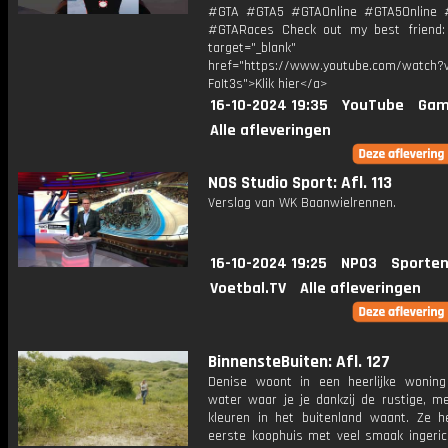
#GTA #GTA5 #GTAOnline #GTA5Online 
#GTARaces Check out my best friend: 
target="_blank"
href="https://www.youtube.com/watch?v
FoIt3s">Klik hier</a>
16-10-2024 19:35
YouTube
Gam
Alle afleveringen
NOS Studio Sport: Afl. 113
Verslag van WK Baanwielrennen.
16-10-2024 19:25
NPO3
Sporten
Voetbal.TV
Alle afleveringen
BinnensteBuiten: Afl. 127
Denise woont in een heerlijke wonin
water waar je je dankzij de rustige, me
kleuren in het buitenland waant. Ze h
eerste koophuis met veel smaak ingeric