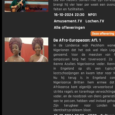
zee van nieuws. Samen met zijn corres
brengt hij vier keer per week een avon
feiten en futiliteiten.
16-10-2024 22:30
NPO1
Amusement.TV
Lachen.TV
Alle afleveringen
De Afro-Europeaan: Afl. 1
In de Londense wijk Peckham wone
Nigerianen dat het ook wel Klein La
genoemd. Voor de meesten van 
aanpassen lang het toverwoord. Zo 
Ikenna Azuikes Nigeriaanse vader. Ikenn
in Engeland op als een typisch
kostschooljongen en kwam later naar N
Nu hij terug is in Engeland conf
Nigeriaanse Britten hem ermee dat 
Afrikaanse kant eigenlijk verwaarloosd 
strikte regels en torenhoge verwachtinge
vader, en de noodzaak van diens generat
aan te passen, hebben veel invloed geha
Zijn terugkeer naar Londen le
identiteitsprobleem bloot.