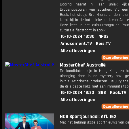
Daarna neemt hij een uniek kijk
Drogenapstoren van Zutphen. Via een
Baak, het stadje Bronkhorst en de molen
komt hij in de katholieke kerk van Acht
Deze keer in het cultuurmagazine Rou
culturele fietstocht in Lopik.
16-10-2024 18:30
NPO2
Amusement.TV
Reis.TV
Alle afleveringen
MasterChef Australië
De kandidaten zijn in Hong Kong en h
uitdaging daar is de mystery box, g
lokale, Aziatische producten. De juryled
de drie beste koks met een immuniteitso
16-10-2024 18:23
SBS
Kook.TV
Alle afleveringen
NOS Sportjournaal: Afl. 162
Met het belangrijkste sportnieuws van de