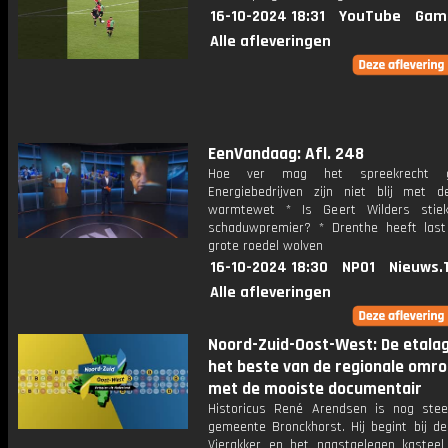
16-10-2024 18:31
YouTube
Gam
Alle afleveringen
EenVandaag: Afl. 248
Hoe ver mag het spreekrecht 
Energiebedrijven zijn niet blij met 
warmtewet * Is Geert Wilders stie
schaduwpremier? * Drenthe heeft las
grote roedel wolven
16-10-2024 18:30
NPO1
Nieuws.
Alle afleveringen
Noord-Zuid-Oost-West: De etala
het beste van de regionale omr
met de mooiste documentair
Historicus René Arendsen is nog ste
gemeente Bronckhorst. Hij begint bij de
Vierakker en het naastgelegen kasteel