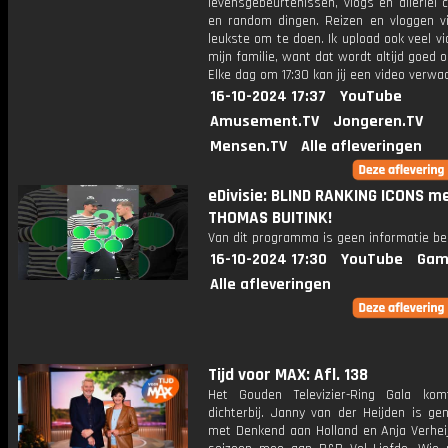
levensgebeurtenissen, vlogs en allerlei 
en random dingen. Reizen en vloggen vi
leukste om te doen. Ik upload ook veel v
mijn familie, want dat wordt altijd goed 
Elke dag om 17:30 kan jij een video verwa
16-10-2024 17:37
YouTube
Amusement.TV
Jongeren.TV
Mensen.TV
Alle afleveringen
eDivisie: BLIND RANKING ICONS m
THOMAS BUITINK!
Van dit programma is geen informatie be
16-10-2024 17:30
YouTube
Gam
Alle afleveringen
Tijd voor MAX: Afl. 138
Het Gouden Televizier-Ring Gala ko
dichterbij. Janny van der Heijden is ge
met Denkend aan Holland en Anja Verheij