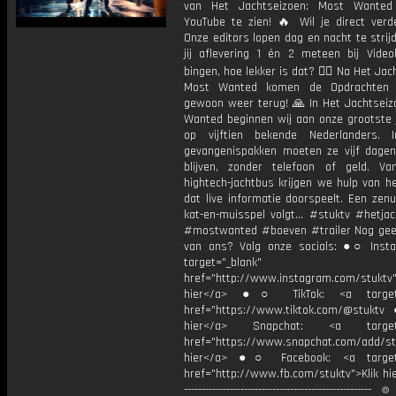
van Het Jachtseizoen: Most Wante
YouTube te zien! 🔥 Wil je direct verde
Onze editors lopen dag en nacht te strij
jij aflevering 1 én 2 meteen bij Video
bingen, hoe lekker is dat? 😮‍💨 Na Het Jac
Most Wanted komen de Opdrachten na
gewoon weer terug! 🙏 In Het Jachtseiz
Wanted beginnen wij aan onze grootste j
op vijftien bekende Nederlanders. 
gevangenispakken moeten ze vijf dagen
blijven, zonder telefoon of geld. Va
hightech-jachtbus krijgen we hulp van he
dat live informatie doorspeelt. Een zen
kat-en-muisspel volgt... #stuktv #hetja
#mostwanted #boeven #trailer Nog ge
van ons? Volg onze socials: ●○ Inst
target="_blank"
href="http://www.instagram.com/stuktv"
hier</a> ●○ TikTok: <a target=
href="https://www.tiktok.com/@stuktv
hier</a> Snapchat: <a target="
href="https://www.snapchat.com/add/stu
hier</a> ●○ Facebook: <a target=
href="http://www.fb.com/stuktv">Klik hie
----------------------------------------------------