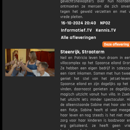
gevechtshelikopters over hun hoofden
ontmoeten ze mensen die zich onver
tegen het geweld verzetten en met 
vrede pleiten.
16-10-2024 20:40
NPO2
Informatief.TV
Kennis.TV
Alle afleveringen
Steenrijk, Straatarm
Neil en Patricia leven hun droom in een
villacomplex op het Spaanse eiland Gran
Ze hebben een eigen bedrijf in salesco
een riant inkomen. Samen met hun twee
geniet het stel van het jetset-lev
Spaanse eiland en zijn dagelijks op het
vinden, daarnaast genieten ze dagelijk
magisch uitzicht vanuit hun villa. In Zoe
het uitzicht iets minder spectaculair. 
de alleenstaande Sabine met haar vier k
een flatje. Sabine heeft al veel meeg
haar leven en nog steeds is het niet mak
zorg voor haar kinderen is loodzwaar en
erg geïsoleerd, ze heeft geen vri