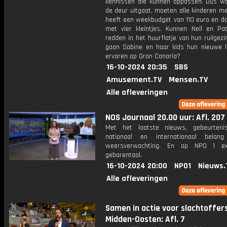
kennissen die kunnen oppassen. Dus w
de deur uitgaat, moeten alle kinderen m
heeft een weekbudget van 110 euro en dat
met vier kleintjes. Kunnen Neil en Patr
redden in het huurflatje van hun ruilgez
gaan Sabine en haar kids hun nieuwe l
ervaren op Gran Canaria?
16-10-2024 20:35
SBS
Amusement.TV
Mensen.TV
Alle afleveringen
NOS Journaal 20.00 uur: Afl. 207
Met het laatste nieuws, gebeurteni
nationaal en internationaal bela
weersverwachting. En op NPO 1 e
gebarentaal.
16-10-2024 20:00
NPO1
Nieuws.
Alle afleveringen
Samen in actie voor slachtoffer
Midden-Oosten: Afl. 7