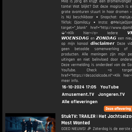
Mila is jarig en krijgt een dromenvange
tante! Wat blijkt? Dat deze magisch is 
grote avonturen stuurt in haar dromen »
is NU beschikbaar ⋆ Snapchat: meisje.
TikTok: DjamilaLy ⋆ Insta: @MeisjeDja
target="_blank" href="http://www.djamil
➭">Klik hier</a> Iedere 𝙑𝙍𝙄
𝙒𝙊𝙀𝙉𝙎𝘿𝘼𝙂 en 𝙕𝙊𝙉𝘿𝘼𝙂 een ni
op mijn kanaal 𝙙𝙞𝙨𝙘𝙡𝙖𝙞𝙢𝙚𝙧 Deze v
geen betaalde samenwerking of 
producten. Alle meningen zijn mijn per
uitingen en niet beïnvloed door andere 
Deze vermelding is onderdeel van de Soc
YouTube. Check <a target="
href="https://desocialcode.nl">Klik hie
meer info.
16-10-2024 17:05
YouTube
Amusement.TV
Jongeren.TV
Alle afleveringen
StukTV: TRAILER | Het Jachtseizo
Most Wanted
GOED NIEUWS! 🎉 Zaterdag is de eerste a