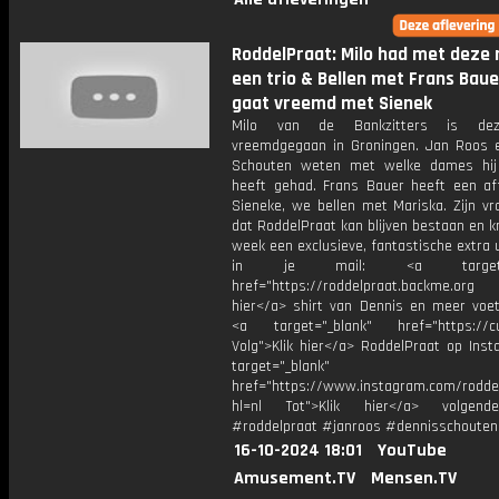
RoddelPraat: Milo had met deze
een trio & Bellen met Frans Bauer:
gaat vreemd met Sienek
Milo van de Bankzitters is de
vreemdgegaan in Groningen. Jan Roos 
Schouten weten met welke dames hij
heeft gehad. Frans Bauer heeft een af
Sieneke, we bellen met Mariska. Zijn vr
dat RoddelPraat kan blijven bestaan en kr
week een exclusieve, fantastische extra 
in je mail: <a target="_
href="https://roddelpraat.backme.org 
hier</a> shirt van Dennis en meer voetb
<a target="_blank" href="https://cul
Volg">Klik hier</a> RoddelPraat op Inst
target="_blank"
href="https://www.instagram.com/rodde
hl=nl Tot">Klik hier</a> volgen
#roddelpraat #janroos #dennisschouten
16-10-2024 18:01
YouTube
Amusement.TV
Mensen.TV