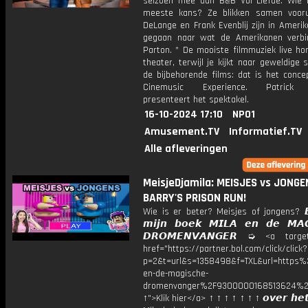
seizoen mee aan B&B Vol Liefde. Wie
meeste kans? Ze blikken samen voorui
DeLange en Frank Evenblij zijn in Ameri
gegaan naar wat de Amerikanen verbin
Parton. * De mooiste filmmuziek live ho
theater, terwijl je kijkt naar geweldige 
de bijbehorende films: dat is het conce
Cinemusic Experience. Patrick 
presenteert het spektakel.
16-10-2024 17:10
NPO1
Amusement.TV
Informatief.TV
Alle afleveringen
MeisjeDjamila: MEISJES vs JONGE
BARRY'S PRISON RUN!
Wie is er beter? Meisjes of jongens? 𝘽
𝙢𝙞𝙟𝙣 𝙗𝙤𝙚𝙠 𝙈𝙄𝙇𝘼 𝙚𝙣 𝙙𝙚 𝙈𝘼𝙂
𝘿𝙍𝙊𝙈𝙀𝙉𝙑𝘼𝙉𝙂𝙀𝙍 ➭ <a target
href="https://partner.bol.com/click/click?
p=2&t=url&s=1358498&f=TXL&url=http
en-de-magische-
dromenvanger%2F9300000168513624%2
↑">Klik hier</a> ↑ ↑ ↑ ↑ ↑ ↑ ↑ 𝙤𝙫𝙚𝙧 𝙝𝙚𝙩