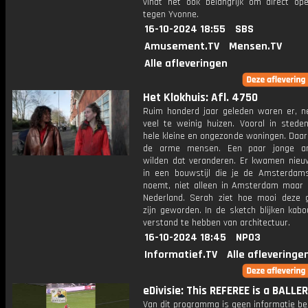
vindt het ook belangrijk om direct ope
tegen Yvonne.
16-10-2024 18:55
SBS
Amusement.TV
Mensen.TV
Alle afleveringen
Het Klokhuis: Afl. 4750
Ruim honderd jaar geleden waren er, ne
veel te weinig huizen. Vooral in stede
hele kleine en ongezonde woningen. Daa
de arme mensen. Een paar jonge arc
wilden dat veranderen. Er kwamen nieu
in een bouwstijl die je de Amsterdam
noemt, niet alleen in Amsterdam maar 
Nederland. Serah ziet hoe mooi deze
zijn geworden. In de sketch blijken kab
verstand te hebben van architectuur.
16-10-2024 18:45
NPO3
Informatief.TV
Alle afleveringe
eDivisie: This REFEREE is a BALLE
Van dit programma is geen informatie be