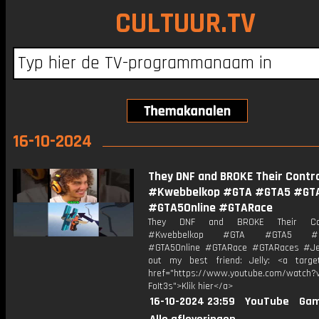
CULTUUR.TV
16-10-2024
They DNF and BROKE Their Contro
#Kwebbelkop #GTA #GTA5 #GTA
#GTA5Online #GTARace
They DNF and BROKE Their Contr
#Kwebbelkop #GTA #GTA5 #GT
#GTA5Online #GTARace #GTARaces #Je
out my best friend: Jelly: <a target
href="https://www.youtube.com/watch?v
FoIt3s">Klik hier</a>
16-10-2024 23:59
YouTube
Gam