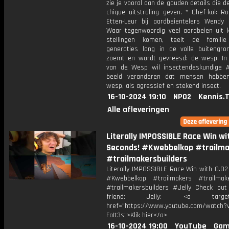
zie je vooral aan de gouden details die d
chique uitstraling geven. * Chef-kok Ro
Etten-Leur bij aardbeientelers Wendy
Waar tegenwoordig veel aardbeien uit 
stellingen komen, teelt de familie
generaties lang in de volle buitengro
zoemt en wordt gevreesd: de wesp. In
van de Wesp wil insectendeskundige A
beeld veranderen dat mensen hebbe
wesp, als agressief en stekend insect.
16-10-2024 19:10
NPO2
Kennis.
Alle afleveringen
Literally IMPOSSIBLE Race Win wi
Seconds! #Kwebbelkop #trailma
#trailmakersbuilders
Literally IMPOSSIBLE Race Win with 0.02
#Kwebbelkop #trailmakers #trailmake
#trailmakersbuilders #Jelly Check ou
friend: Jelly: <a target="
href="https://www.youtube.com/watch?v
FoIt3s">Klik hier</a>
16-10-2024 19:00
YouTube
Gam