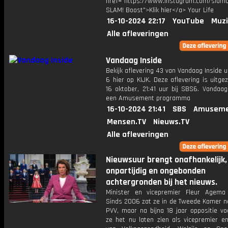
href="https://www.instagram.com/slamof
SLAM! Boost">Klik hier</a> Your Life
16-10-2024 22:17
YouTube
Muzi
Alle afleveringen
Vandaag Inside
Bekijk aflevering 43 van Vandaag Inside u
6 hier op KIJK. Deze aflevering is uitg
16 oktober, 21:41 uur bij SBS6. Vandaag
een Amusement programma
16-10-2024 21:41
SBS
Amuseme
Mensen.TV
Nieuws.TV
Alle afleveringen
Nieuwsuur brengt onafhankelijk,
onpartijdig en ongebonden
achtergronden bij het nieuws.
Minister en vicepremier Fleur Agema
Sinds 2006 zat ze in de Tweede Kamer 
PVV, maar na bijna 18 jaar oppositie v
ze het nu laten zien als vicepremier en