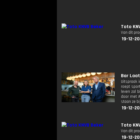
Toto KNV
Van dit pr
19-12-2
Bar Laat:
Uitspraak 
roept spor
leven zal 
door met A
staan ze bi
19-12-20
Toto KN
Van dit pr
19-12-20