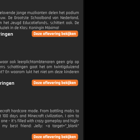
elbelovende jonge muzikanten delen het podium
uw. De Grootste Schoolband van Nederland,
 het Jeugd Educatiefonds, schittert ook. De
uziek in de Klas: Koningin Máxima!
ringen
n waar ook leerplichtambtenaren geen grip op
ns schattingen gaat het om twintigduizend
akt? En waarom lukt het niet om deze kinderen
eringen
inecraft hardcore mode. From battling mobs to
 100 days and Minecraft civilization, I aim to
 one – it's filled with crazy gameplay and high-
y best friend: Jelly: <a target="_blank"