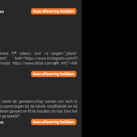
en
re F1® videos, visit <a target="_blank"
k" href="https://www.instagram.com/F1
rmula1 https://www.tiktok.com/@f1 #F2">Klik
oe komt de gemeenschap samen om toch in
saontslagen bij de lokale staalfabriek en hij
deren gevoed en fit te houden. En kan Tom het
ft gespeeld?
en