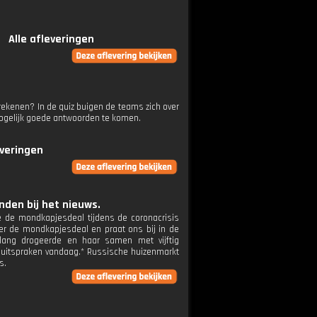
Alle afleveringen
rekenen? In de quiz buigen de teams zich over
mogelijk goede antwoorden te komen.
everingen
den bij het nieuws.
 de mondkapjesdeal tijdens de coronacrisis
er de mondkapjesdeal en praat ons bij in de
enlang drogeerde en haar samen met vijftig
 uitspraken vandaag.* Russische huizenmarkt
s.