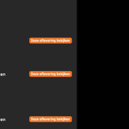
gen
gen