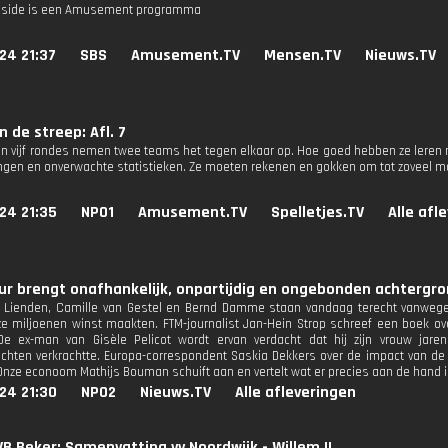
nside is een Amusement programma
24 21:37
SBS
Amusement.TV
Mensen.TV
Nieuws.TV
 de streep: Afl. 7
 In vijf rondes nemen twee teams het tegen elkaar op. Hoe goed hebben ze leren 
ingen en onverwachte statistieken. Ze moeten rekenen en gokken om tot zoveel 
24 21:35
NPO1
Amusement.TV
Spelletjes.TV
Alle afl
r brengt onafhankelijk, onpartijdig en ongebonden achtergron
 Lienden, Camille van Gestel en Bernd Damme staan vandaag terecht vanwege
 miljoenen winst maakten. FTM-journalist Jan-Hein Strop schreef een boek ov
 De ex-man van Gisèle Pelicot wordt ervan verdacht dat hij zijn vrouw jar
hten verkrachtte. Europa-correspondent Saskia Dekkers over de impact van de
 Onze econoom Mathijs Bouman schuift aan en vertelt wat er precies aan de hand i
24 21:30
NPO2
Nieuws.TV
Alle afleveringen
B Beker: Samenvatting vv Noordwijk - Willem II