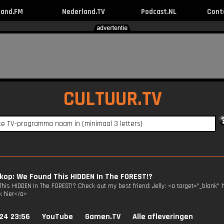
land.FM
Nederland.TV
Podcast.NL
Cont
CULTUUR.TV
op: We Found This HIDDEN In The FOREST!?
his HIDDEN In The FOREST!? Check out my best friend: Jelly: <a target="_blank"
k hier</a>
024 23:56
YouTube
Gamen.TV
Alle afleveringen