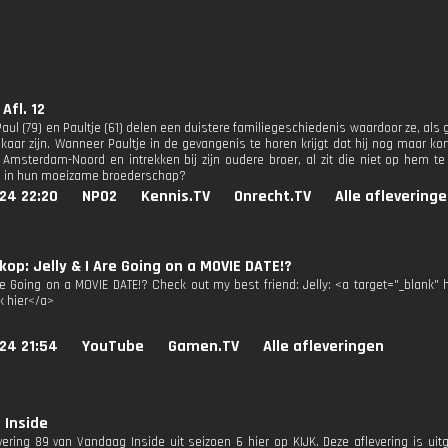
Afl. 12
aul (79) en Paultje (61) delen een duistere familiegeschiedenis waardoor ze, als 
lkaar zijn. Wanneer Paultje in de gevangenis te horen krijgt dat hij nog maar kor
 Amsterdam-Noord en intrekken bij zijn oudere broer, al zit die niet op hem te wa
n in hun moeizame broederschap?
24 22:20
NPO2
Kennis.TV
Onrecht.TV
Alle aflevering
op: Jelly & I Are Going on a MOVIE DATE!?
Are Going on a MOVIE DATE!? Check out my best friend: Jelly: <a target="_blank
k hier</a>
24 21:54
YouTube
Gamen.TV
Alle afleveringen
 Inside
evering 89 van Vandaag Inside uit seizoen 6 hier op KIJK. Deze aflevering is ui