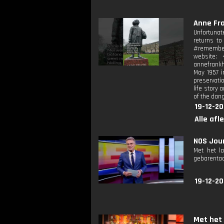
Anne Fra
Unfortunat
returns t
#remember 
website: 
annefrankh
May 1957 i
preservati
life story
of the dan
19-12-2
Alle afl
NOS Jour
Met het l
gebarentaa
19-12-2
Met het 