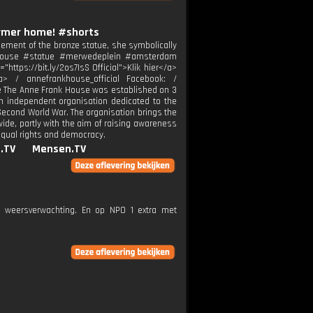
ormer home! #shorts
cement of the bronze statue, she symbolically
nkhouse #statue #merwedeplein #amsterdam
ttps://bit.ly/2os7IsS Official">Klik hier</a>
/a> / annefrankhouse_official Facebook: /
e The Anne Frank House was established on 3
an independent organisation dedicated to the
 Second World War. The organisation brings the
wide, partly with the aim of raising awareness
equal rights and democracy.
.TV
Mensen.TV
e weersverwachting. En op NPO 1 extra met