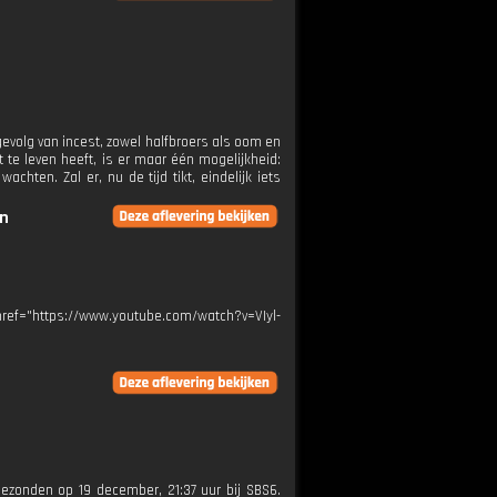
gevolg van incest, zowel halfbroers als oom en
t te leven heeft, is er maar één mogelijkheid:
chten. Zal er, nu de tijd tikt, eindelijk iets
en
" href="https://www.youtube.com/watch?v=VIyl-
tgezonden op 19 december, 21:37 uur bij SBS6.