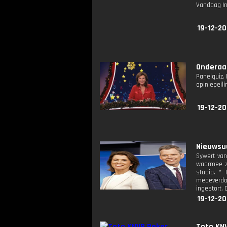
Vandaag I
19-12-20
Onderaan
Panelquiz.
opiniepeil
19-12-20
Nieuwsuu
Sywert van
waarmee ze
studio. *
medeverdac
ingestort.
19-12-20
Toto KNV