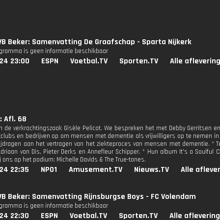
B Beker: Samenvatting De Graafschap - Sparta Nijkerk
ogramma is geen informatie beschikbaar
024 23:00
ESPN
Voetbal.TV
Sporten.TV
Alle afleverin
 Afl. 68
in de verkrachtingszaak Gisèle Pelicot. We bespreken het met Debby Gerritsen e
tclubs en bedrijven op om mensen met dementie als vrijwilligers op te nemen in 
bijdragen aan het vertragen van het ziekteproces van mensen met dementie. * T
driaan van Dis, Pieter Derks en Annefleur Schipper. * Hun album It's a Soulful 
j ons op het podium: Michelle Davids & The True-tones.
24 22:35
NPO1
Amusement.TV
Nieuws.TV
Alle afleve
VB Beker: Samenvatting Rijnsburgse Boys - FC Volendam
ogramma is geen informatie beschikbaar
24 22:30
ESPN
Voetbal.TV
Sporten.TV
Alle afleverin