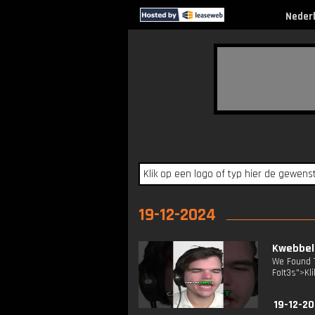
Neder
19-12-2024
Kwebbelk
We Found T
FoIt3s">Kli
19-12-2