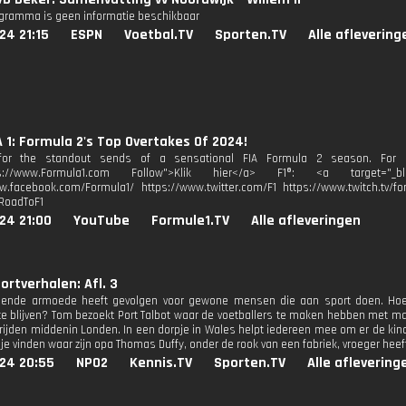
ogramma is geen informatie beschikbaar
24 21:15
ESPN
Voetbal.TV
Sporten.TV
Alle aflevering
1: Formula 2's Top Overtakes Of 2024!
for the standout sends of a sensational FIA Formula 2 season. For mo
tps://www.Formula1.com Follow">Klik hier</a> F1®: <a target="_blan
w.facebook.com/Formula1/ https://www.twitter.com/F1 https://www.twitch.tv/fo
RoadToF1
24 21:00
YouTube
Formule1.TV
Alle afleveringen
rtverhalen: Afl. 3
ende armoede heeft gevolgen voor gewone mensen die aan sport doen. H
e blijven? Tom bezoekt Port Talbot waar de voetballers te maken hebben met mas
rijden middenin Londen. In een dorpje in Wales helpt iedereen mee om er de kin
dje vinden waar zijn opa Thomas Duffy, onder de rook van een fabriek, vroeger hee
024 20:55
NPO2
Kennis.TV
Sporten.TV
Alle aflevering