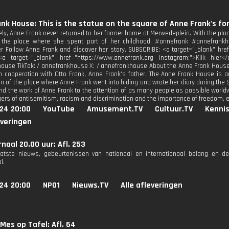
nk House: This is the statue on the square of Anne Frank's f
ely, Anne Frank never returned to her former home at Merwedeplein. With the pla
o the place where she spent part of her childhood. #annefrank #annefra
Follow Anne Frank and discover her story. SUBSCRIBE: <a target="_blank" href="h
<a target="_blank" href="https://www.annefrank.org Instagram:">Klik hier<
ouse TikTok: / annefrankhouse X: / annefrankhouse About the Anne Frank Hous
n cooperation with Otto Frank, Anne Frank’s father. The Anne Frank House is 
on of the place where Anne Frank went into hiding and wrote her diary during the
 and the work of Anne Frank to the attention of as many people as possible world
gers of antisemitism, racism and discrimination and the importance of freedom, 
024 20:00
YouTube
Amusement.TV
Cultuur.TV
Kennis
everingen
naal 20.00 uur: Afl. 253
aatste nieuws, gebeurtenissen van nationaal en internationaal belang en d
l.
024 20:00
NPO1
Nieuws.TV
Alle afleveringen
Mes op Tafel: Afl. 64