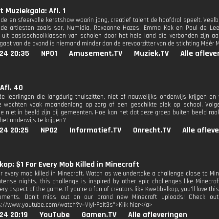
t Muziekgala: Afl. 1
de en sfeervolle kerstshow waarin jong, creatief talent de hoofdrol speelt. Ve
de artiesten zoals sor, Numidia, Roxeanne Hazes, Emma Kok en Paul de Lee
uit basisschoolklassen van scholen door het hele land die verbonden zijn aan
 gast van de avond is niemand minder dan de erevoorzitter van de stichting Méér M
024 20:35
NPO1
Amusement.TV
Muziek.TV
Alle afleve
Afl. 40
e leerlingen die langdurig thuiszitten, niet of nauwelijks onderwijs krijgen e
e wachten vaak maandenlang op zorg of een geschikte plek op school. Volge
ie niet in beeld zijn bij gemeenten. Hoe kan het dat deze groep buiten beeld ra
het onderwijs te krijgen?
24 20:25
NPO2
Informatief.TV
Onrecht.TV
Alle aflev
op: $1 For Every Mob Killed in Minecraft
for every mob killed in Minecraft. Watch as we undertake a challenge close to M
ntense nights, this challenge is inspired by other epic challenges like Minecraft
ry aspect of the game. If you're a fan of creators like Kwebbelkop, you'll love this
ments. Don't miss out on our brand new Minecraft uploads! Check out m
s://www.youtube.com/watch?v=VIyl-FoIt3s">Klik hier</a>
24 20:19
YouTube
Gamen.TV
Alle afleveringen