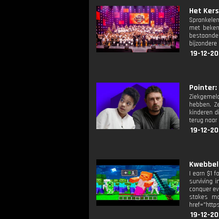
Het Kers
Sprankelen
met beken
bestaande 
bijzondere
19-12-2
Pointer: 
Ziekgemeld
hebben. Z
kinderen d
terug naar 
19-12-20
Kwebbelk
I earn $1 
surviving i
conquer eve
stakes mo
href="http
19-12-20