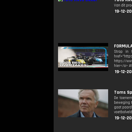
Van dit pr
19-12-20
FORMULA 
Strap in 
href="ht
https://ww
hier</a> #
19-12-20
Toms Spo
De toenem
beweging t
gaat paard
voetbalvel
19-12-2