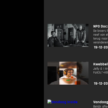
NPO Doc: 
De broers P
neef van e
terug naar
verandere
19-12-20
Kwebbelk
Jelly & I 
FoIt3s">Kli
19-12-20
Vandaag
Bekijk afl