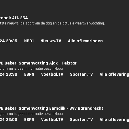
naal: Afl. 254
atste nieuws, de sport van de dag en de actuele weersverwachting.
024 23:35
NPO1
Nieuws.TV
Alle afleveringen
B Beker: Samenvatting Ajax - Telstar
ogramma is geen informatie beschikbaar
024 23:30
ESPN
Voetbal.TV
Sporten.TV
Alle afleverin
VB Beker: Samenvatting Eemdijk - BVV Barendrecht
ogramma is geen informatie beschikbaar
024 23:00
ESPN
Voetbal.TV
Sporten.TV
Alle afleverin