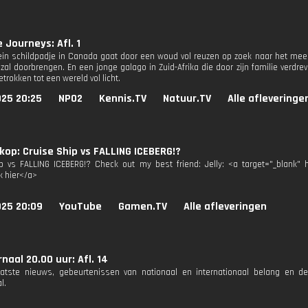
e Journeys: Afl. 1
ein schildpadje in Canada gaat door een woud vol reuzen op zoek naar het meer
 zal doorbrengen. En een jonge galago in Zuid-Afrika die door zijn familie verdre
trokken tot een wereld vol licht.
025 20:25
NPO2
Kennis.TV
Natuur.TV
Alle afleveringe
op: Cruise Ship vs FALLING ICEBERG!?
p vs FALLING ICEBERG!? Check out my best friend: Jelly: <a target="_blank" 
k hier</a>
025 20:09
YouTube
Gamen.TV
Alle afleveringen
naal 20.00 uur: Afl. 14
aatste nieuws, gebeurtenissen van nationaal en internationaal belang en d
l.