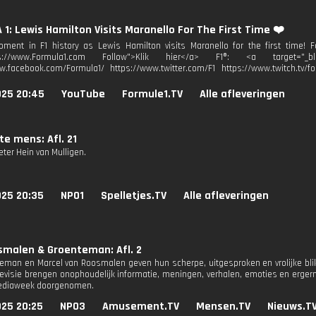
1: Lewis Hamilton Visits Maranello For The First Time ❤️
ent in F1 history as Lewis Hamilton visits Maranello for the first time! Fo
tps://www.Formula1.com Follow">Klik hier</a> F1®: <a target="_blan
w.facebook.com/Formula1/ https://www.twitter.com/F1 https://www.twitch.tv/fo
025 20:45
YouTube
Formule1.TV
Alle afleveringen
te mens: Afl. 21
eter Hein van Mulligen.
025 20:35
NPO1
Spelletjes.TV
Alle afleveringen
smalen & Groenteman: Afl. 2
teman en Marcel van Roosmalen geven hun scherpe, uitgesproken en vrolijke blik
elevisie brengen onophoudelijk informatie, meningen, verhalen, emoties en erge
mediaweek doorgenomen.
025 20:25
NPO3
Amusement.TV
Mensen.TV
Nieuws.T