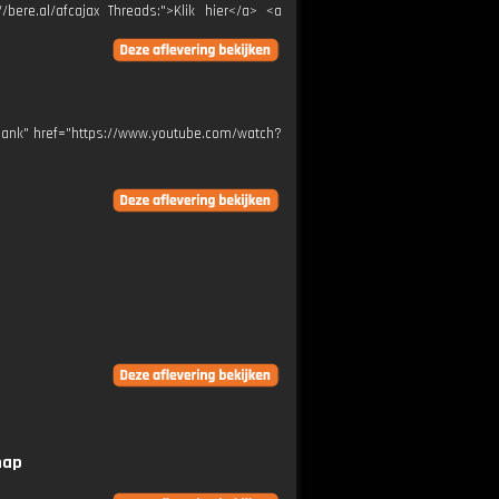
//bere.al/afcajax Threads:">Klik hier</a> <a
_blank" href="https://www.youtube.com/watch?
hap