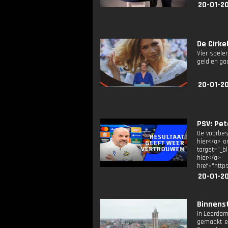
20-01-2
De Cirkel
Vier spele
geld en ga
20-01-2
PSV: Pet
De voorbes
hier</a> o
target="_b
hier</a> 
href="http
20-01-20
Binnenst
In Leerdam 
gemaakt en