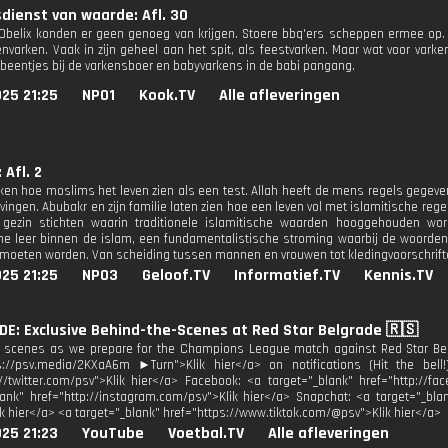
dienst van waarde: Afl. 30
 Obelix konden er geen genoeg van krijgen. Stoere bbq'ers scheppen ermee op.
envarken. Vaak in zijn geheel aan het spit, als feestvarken. Maar wat voor varke
nbeentjes bij de varkensboer en babyvarkens in de babi pangang.
25 21:25
NPO1
Kook.TV
Alle afleveringen
 Afl. 2
en hoe moslims het leven zien als een test. Allah heeft de mens regels gegeve
ingen. Abubakr en zijn familie laten zien hoe een leven vol met islamitische regels
 gezin stichten waarin traditionele islamitische waarden hooggehouden wo
che leer binnen de islam, een fundamentalistische stroming waarbij de woorden u
moeten worden. Van scheiding tussen mannen en vrouwen tot kledingvoorschrift
25 21:25
NPO3
Geloof.TV
Informatief.TV
Kennis.TV
IDE: Exclusive Behind-the-Scenes at Red Star Belgrade 🇷🇸
e scenes as we prepare for the Champions League match against Red Star Be
ps://psv.media/2KXaA6m ►Turn">Klik hier</a> on notifications (Hit the bel
://twitter.com/psv">Klik hier</a> Facebook: <a target="_blank" href="http://f
lank" href="http://instagram.com/psv">Klik hier</a> Snapchat: <a target="_bl
lik hier</a> <a target="_blank" href="https://www.tiktok.com/@psv">Klik hier</a>
25 21:23
YouTube
Voetbal.TV
Alle afleveringen