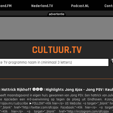
land.FM
Nederland.TV
Podcast.NL
Cont
CULTUUR.TV
: Hattrick Rijkhoff ⚽⚽⚽ | Highlights Jong Ajax - Jong PSV | Ke
heeft maandagavond in eigen huis gewonnen van Jong PSV. Een hattrick van Julia
de Ajacieden een 4-0-overwinning op tegen de ploeg uit Eindhoven. #Jo
://ajax.ms/subscribe ►FOLLOW">Klik hier</a> US Website: <a target="_blank" href
"_blank" href="http://twitter.com/afcajax Facebook:">Klik hier</a> <a target
:">Klik hier</a> <a target="_blank" href="http://instagram.com/afcajax 