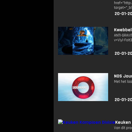
href="http
target="_b
20-01-2
Kwebbelk
ANTI-GRAVI
v=VIyl-FoIt
20-01-2
NOS Jour
Met het la
20-01-2
Keuken 
Van dit pr