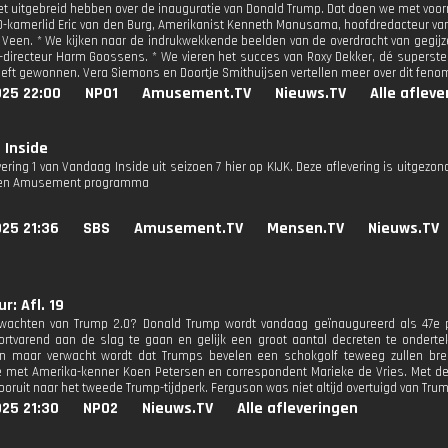
t uitgebreid hebben over de inauguratie van Donald Trump. Dat doen we met voor
D-kamerlid Eric van den Burg, Amerikanist Kenneth Manusama, hoofdredacteur v
n Veen. * We kijken naar de indrukwekkende beelden van de overdracht van gegij
-directeur Harm Goossens. * We vieren het succes van Roxy Dekker, dé superste
eeft gewonnen. Vera Siemons en Doortje Smithuijsen vertellen meer over dit feno
025 22:00
NPO1
Amusement.TV
Nieuws.TV
Alle aflev
 Inside
vering 1 van Vandaag Inside uit seizoen 7 hier op KIJK. Deze aflevering is uitgezo
 een Amusement programma
25 21:36
SBS
Amusement.TV
Mensen.TV
Nieuws.TV
r: Afl. 19
wachten van Trump 2.0? Donald Trump wordt vandaag geïnaugureerd als 47e pr
ortvarend aan de slag te gaan en gelijk een groot aantal decreten te ondertek
en maar verwacht wordt dat Trumps bevelen een schokgolf teweeg zullen br
e met Amerika-kenner Koen Petersen en correspondent Marieke de Vries. Met de
ooruit naar het tweede Trump-tijdperk. Ferguson was niet altijd overtuigd van Tru
25 21:30
NPO2
Nieuws.TV
Alle afleveringen