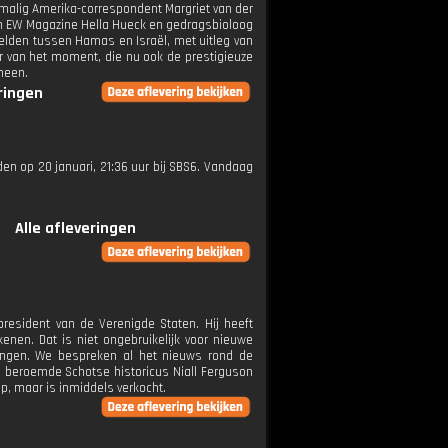
malig Amerika-correspondent Margriet van der
an EW Magazine Hella Hueck en gedragsbioloog
zelden tussen Hamas en Israël, met uitleg van
r van het moment, die nu ook de prestigieuze
meen.
eringen
nden op 20 januari, 21:36 uur bij SBS6. Vandaag
Alle afleveringen
esident van de Verenigde Staten. Hij heeft
enen. Dat is niet ongebruikelijk voor nieuwe
engen. We bespreken al het nieuws rond de
 beroemde Schotse historicus Niall Ferguson
mp, maar is inmiddels verkocht.