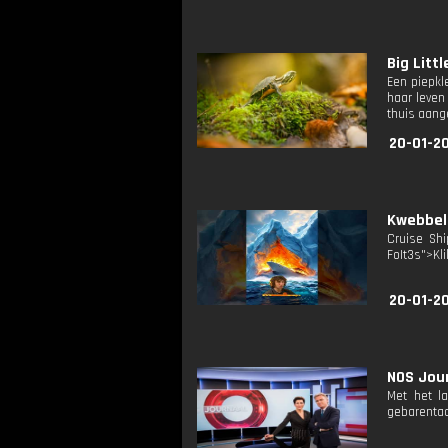
Big Littl
Een piepkl
haar leven
thuis aange
20-01-2
Kwebbelk
Cruise Shi
FoIt3s">Kli
20-01-2
NOS Jour
Met het l
gebarentaa