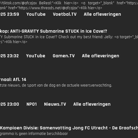
://tiktok.com/@afcajax BeReal:">Klik hier</a> <a target="_blank" href="https:
lank" href="https://www.threads.net/@afcajax">Klik hier</a>
025 23:59
YouTube
Voetbal.TV
Alle afleveringen
op: ANTI-GRAVITY Submarine STUCK in Ice Cave!?
TY Submarine STUCK in Ice Cave!? Check out my best friend: Jelly: <a target="
3s">Klik hier</a>
025 23:32
YouTube
Gamen.TV
Alle afleveringen
naal: Afl. 14
atste nieuws, de sport van de dag en de actuele weersverwachting.
025 23:00
NPO1
Nieuws.TV
Alle afleveringen
Kampioen Divisie: Samenvatting Jong FC Utrecht - De Graafsc
ogramma is geen informatie beschikbaar