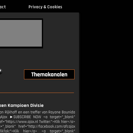
act
Privacy & Cookies
uken Kampioen Divisie
n Rijkhoff en een treffer van Rayane Bounida
ngAjax ►SUBSCRIBE NOW <a target="_blank"
="https://www.ajax.nl Twitter:">Klik hier</a>
="_blank" href="http://facebook.com/afcajax
TikTok:">Klik hier</a> <a target="_blank"