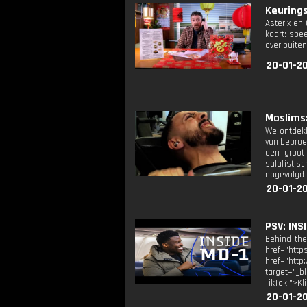
Keurings
Asterix en
kaart: spe
over buite
20-01-20
Moslims:
We ontdekk
van beproev
een groot
salafistis
nagevolgd 
20-01-20
PSV: INS
Behind th
href="htt
href="http
target="_b
TikTok:">K
20-01-20