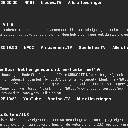
025 20:00
NPO1
Nieuws.TV
Alle afleveringen
: Afl. 5
rs proberen in deze kennisquiz samen een cirkel van twintig vragen rond te spel
an ze door naar de volgende aflevering. Maar heb je een vraag fout, dan word je 
025 19:50
NPO2
Amusement.TV
Spelletjes.TV
Alle af
er Bosz: 'het heilige vuur ontbreekt zeker niet’ 🔥
chouwing op Rode Ster Belgrado - PSV. ►SUBSCRIBE NOW <a target="_blank" h
n notifications (Hit the bell!) ►FOLLOW US Twitter: <a target="_blank" href="http
lank" href="http://facebook.com/psv Instagram:">Klik hier</a> <a target="_
Snapchat: <a target="_blank" href="https://www.snapchat.com/add/psv T
s://www.tiktok.com/@psv">Klik hier</a>
25 19:22
YouTube
Voetbal.TV
Alle afleveringen
eBuiten: Afl. 9
is Michiel de trotse eigenaar van een 50 meter hoge watertoren. Op zijn eigen, un
 dat levert hem een geweldig huis en de watertorenprijs 2024 op. Dus, klim