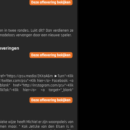
en in twee rondes. Lukt dit? Dan verdienen ze
genadeloos vervangen door een nieuwe speler.
leveringen
ref="https://psv.media/2KXaA6m ►Turn">Klik
://twitter.com/psv">Klik hier</a> Facebook: <a
blank" href="http://instagram.com/psv">Klik
ikTok:">Klik hier</a> <a target="_blank"
ieke wijze heeft Michiel er zijn woonpaleis van
men maar. * Kok Jetske van den Elsen is in