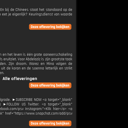
 En bij de Chinees staat het standaard op de
n eet je eigenlijk? Keuringsdienst van waarde
n en het leven is één grote aaneenschakeling
 eruitziet. Voor Abdelaziz is zijn grootste taak
rden. Zijn droom. Warez en Mina volgen de
it de koran en de soenna letterlijk en strikt
en.
Alle afleveringen
lgrade. ►SUBSCRIBE NOW <a target="_blank"
l!) ►FOLLOW US Twitter: <a target="_blank"
acebook.com/psv Instagram:">Klik hier</a> <a
ank" href="https://www.snapchat.com/add/psv