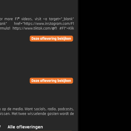
r more F1® videos, visit <a target="_blank"
k" href="https://www.instagram.com/F1
rmula1 https://www.tiktok.com/@f1 #F1">Klik
 op de media. Want socials, radio, podcasts,
rnissen. Met twee wisselende gasten wordt de
V
Alle afleveringen