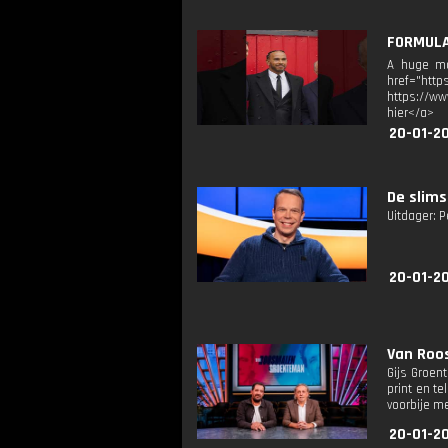
FORMULA 
A huge mom
href="ht
https://ww
hier</a>
20-01-2
De slims
Uitdager: P
20-01-2
Van Roo
Gijs Groen
print en t
voorbije 
20-01-2