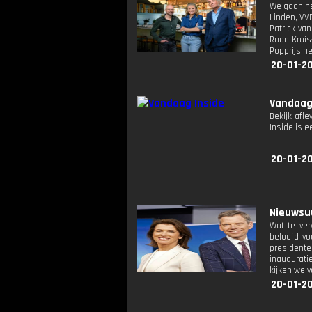
We gaan he
Linden, VV
Patrick va
Rode Kruis
Popprijs h
20-01-2
Vandaag
Bekijk afle
Inside is
20-01-20
Nieuwsuu
Wat te ver
beloofd vo
president
inaugurati
kijken we v
20-01-20