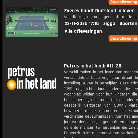
Zverev houdt Duitsland in leven
Van dit programma is geen informatie be
22-11-2025 17:16
Ziggo
Sporten
Alle afleveringen
Petrus in het land: Afl. 26
Verschil maken in het leven van mense
verstandelijke beperking: daar draait h
instelling SOVAK in Terheijden. Deze stich
1965 opgericht door ouders die e
woonplek wilden voor hun kinderen di
hun beperking niet meer thuis konden 
geestelijk verzorger van SOVAK vie
bewoners mooie momenten en staat 
verdrietige gebeurtenissen. Aan het ein
jaar worden kaarsjes gemaakt en aange
geliefde mensen te herdenken die zijn o
Er wordt ruimte gemaakt om verhalen 