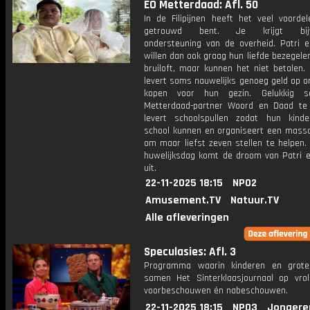
EO Metterdaad: Afl. 50
In de Filipijnen heeft het veel voordel
getrouwd bent. Je krijgt bijvo
ondersteuning van de overheid. Patri 
willen dan ook graag hun liefde bezegel
bruiloft, maar kunnen het niet betalen.
levert soms nauwelijks genoeg geld op o
kopen voor hun gezin. Gelukkig s
Metterdaad-partner Woord en Daad te 
levert schoolspullen zodat hun kind
school kunnen en organiseert een massa
om maar liefst zeven stellen te helpen.
huwelijksdag komt de droom van Patri 
uit.
22-11-2025 18:15
NPO2
Amusement.TV
Natuur.TV
Alle afleveringen
Speculasies: Afl. 3
Programma waarin kinderen en grot
samen Het Sinterklaasjournaal op vroli
voorbeschouwen én nabeschouwen.
22-11-2025 18:15
NPO3
Jongere