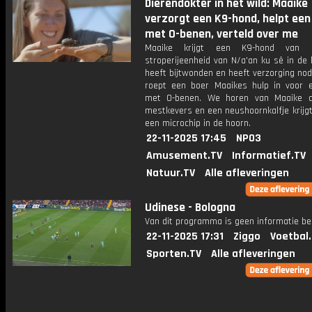
Dierendokter in het wild: Maaike
verzorgt een K9-hond, helpt een 
met O-benen, verteld over me
Maaike krijgt een K9-hond van 
stroperijeenheid van N/a'an ku sê in de kl
heeft bijtwonden en heeft verzorging nod
roept een boer Maaikes hulp in voor e
met O-benen. We horen van Maaike a
mestkevers en een neushoornkalfje krijg
een microchip in de hoorn.
22-11-2025 17:45
NPO3
Amusement.TV
Informatief.TV
Natuur.TV
Alle afleveringen
Udinese - Bologna
Van dit programma is geen informatie be
22-11-2025 17:31
Ziggo
Voetbal
Sporten.TV
Alle afleveringen