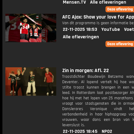
Mensen.TV
Alle afleveringen
AFC Ajax: Show your love for App
Van dit programma is geen informatie be
22-11-2025 18:53
YouTube
Voet
Alle afleveringen
Zin in morgen: Afl. 22
Troostdichter Boudewijn Betzema wan
Deventer. Al lopend vertelt hij hoe w
stilte troost kunnen brengen in een w
leed. In Rotterdam laat postbezorger A
hoe hij met het lopen van 25 marathons
vraagt voor stadsgenoten die in armoe
Danslerares Veronique vindt he
verbondenheid in haar hiphopgroep vo
vrouwen, waar dans een bron van k
levenslust is.
22-11-2025 18:45
NPO2