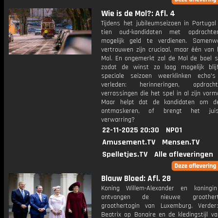
Wie is de Mol?: Afl. 4
Tijdens het jubileumseizoen in Portugal
tien oud-kandidaten met opdrachte
mogelijk geld te verdienen. Samenw
vertrouwen zijn cruciaal, maar één van 
Mol. En ongemerkt zal de Mol de boel s
zodat de winst zo laag mogelijk blijf
speciale seizoen weerklinken echo'
verleden: herinneringen, opdra
verrassingen die het spel in al zijn vorm
Maar helpt dat de kandidaten om d
ontmaskeren, of brengt het jui
verwarring?
22-11-2025 20:30
NPO1
Amusement.TV
Mensen.TV
Spelletjes.TV
Alle afleveringen
Blauw Bloed: Afl. 28
Koning Willem-Alexander en koningi
ontvangen de nieuwe groothe
groothertogin van Luxemburg. Verder
Beatrix op Bonaire en de kledingstijl v