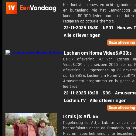
Het laatste nieuws en achtergronden ui
en buitenland. Via het EenVandaag Op
kunnen 50.000 leden hun stem laten
reageren op actuele thema's.
22-11-2025 18:30
NPO1
Nieuws.
Alle afleveringen
Lachen om Home Video&#39;s
Bekijk aflevering 47 van Lachen
Video&#39;s uit seizoen 2025 hier op K
aflevering is uitgezonden op 22 novemb
uur bij SBS6. Lachen om Home Video&#39
Amusement programma en is geschikt 
leeftijden
22-11-2025 18:28
SBS
Amuseme
Lachen.TV
Alle afleveringen
Ik mis je: Afl. 66
Regelmatig is Attje Lak te vinden o
begraafplaats onder de Brandaris op Ter
Niet om specifiek iemand te bezoeken