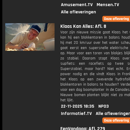
Amusement.TV
Mensen.TV
Alle afleveringen
Klaas Kan Alles: Afl. 8
Voor zijn nieuwe missie gaat Klaas het 
kan hij een blokkentoren in balans houd
hij met 20 km/uur over het water scheu
gaat eerst een supersnelle elektrische 
op. Maar voor een toren van blokjes blijk
zo stabiel. Daarom stapt Klaas ove
supfiets: een racefiets op twee su
Superstabiel, maar hard? Niet echt. E
power nodig en die vindt Klaas in Frank
het Klaas op een zwevende hydrofoil
blokkentoren in balans te houden? Verde
voor een dag boomplanter in de Canades
Nieuwe bomen planten blijkt niet zo mak
het lijkt.
22-11-2025 18:35
NPO3
Informatief.TV
Alle afleveringe
EenVandaag: Afl. 279