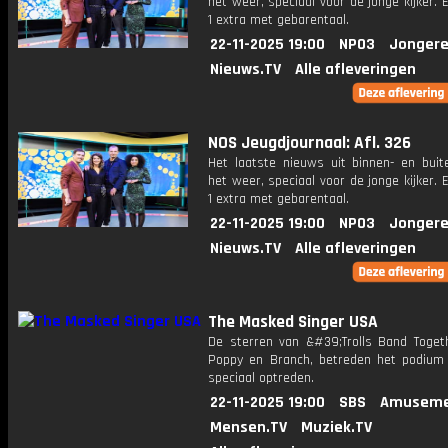
het weer, speciaal voor de jonge kijker.
1 extra met gebarentaal.
22-11-2025 19:00
NPO3
Jongere
Nieuws.TV
Alle afleveringen
NOS Jeugdjournaal: Afl. 326
Het laatste nieuws uit binnen- en buit
het weer, speciaal voor de jonge kijker.
1 extra met gebarentaal.
22-11-2025 19:00
NPO3
Jongere
Nieuws.TV
Alle afleveringen
The Masked Singer USA
De sterren van &#39;Trolls Band Toget
Poppy en Branch, betreden het podium
speciaal optreden.
22-11-2025 19:00
SBS
Amuseme
Mensen.TV
Muziek.TV