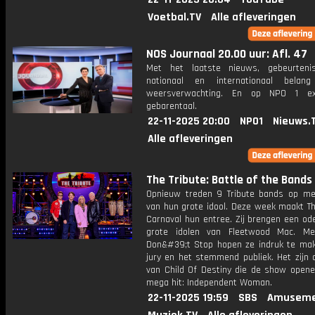
Voetbal.TV
Alle afleveringen
NOS Journaal 20.00 uur: Afl. 47
Met het laatste nieuws, gebeurteni
nationaal en internationaal bela
weersverwachting. En op NPO 1 e
gebarentaal.
22-11-2025 20:00
NPO1
Nieuws.
Alle afleveringen
The Tribute: Battle of the Bands
Opnieuw treden 9 Tribute bands op me
van hun grote idool. Deze week maakt T
Carnaval hun entree. Zij brengen een od
grote idolen van Fleetwood Mac. Me
Don&#39;t Stop hopen ze indruk te ma
jury en het stemmend publiek. Het zijn
van Child Of Destiny die de show open
mega hit: Independent Woman.
22-11-2025 19:59
SBS
Amuseme