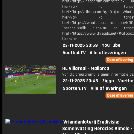
href="http://instagram.com/afcajax TikT
hier</a> <a target="_
href="http://tiktok.com/@afcajax WhatsA
hier</a> <a target="_
href="https://whatsapp.com/channel/
Threads:">Klik hier</a> <a target=
href="https://www.threads.net/@afcajax
hier</a>
22-11-2025 23:59
YouTube
Voetbal.TV
Alle afleveringen
HL Villareal - Mallorca
Van dit programma is geen informatie be
22-11-2025 23:45
Ziggo
Voetba
Sporten.TV
Alle afleveringen
Vriendenloterij Eredivisie:
Samenvatting Heracles Almelo -