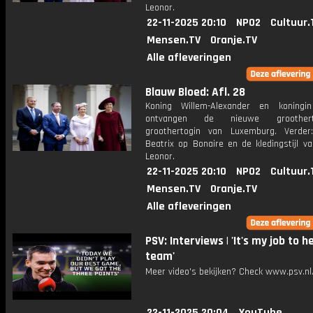
Leonor.
22-11-2025 20:10
NPO2
Cultuur.
Mensen.TV
Oranje.TV
Alle afleveringen
Blauw Bloed: Afl. 28
Koning Willem-Alexander en koningi
ontvangen de nieuwe groothe
groothertogin van Luxemburg. Verder
Beatrix op Bonaire en de kledingstijl v
Leonor.
22-11-2025 20:10
NPO2
Cultuur.
Mensen.TV
Oranje.TV
Alle afleveringen
PSV: Interviews | 'It's my job to h
team'
Meer video's bekijken? Check www.psv.nl/
22-11-2025 20:04
YouTube