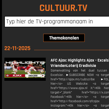
CULTUUR.TV
22-11-2025
AFC Ajax: Highlights Ajax - Excelsi
VriendenLoterij Eredivisie
Samenvatting van het duel tussen
Excelsior. ►SUBSCRIBE NOW <a target
href="http://ajax.ms/subscribe ►FOL
hier</a> US Website: <a target=
href="https://www.ajax.nl X:">Klik hi
target="_blank" href="https://x.co
Facebook:">Klik hier</a> <a target
href="http://facebook.com/afcajax
Instagram:">Klik hier</a> <a target