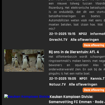
een nieuwe tolweg tussen Vlaard
Rozenburg. Het elektronische betaalsys
is zo onduidelijk, dat dit een stort
betaalherinneringen en boetes o
Automobilisten weten vaak niet eens d
moeten betalen, laat staan hoe. Wat 
mis?
22-11-2025 19:15
NPO2
Informat
Onrecht.TV
Alle afleveringen
Bij ons in de Dierentuin: Afl. 4
Het olifantenbassin wordt schoonge
ringstaartmaki's maken kennis met neg
bewoners en aquariaan Alex la
onderwaterwereld zien. En ook bij de A
pinguïns is het een natte boel.
22-11-2025 19:05
NPO1
Kennis.T
Natuur.TV
Alle afleveringen
Keuken Kampioen Divisie:
Samenvatting FC Emmen - Roda 