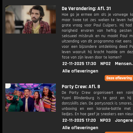
De Verandering: Afl. 31
Hoe ga je ermee om als je vanwege k
maar twee tot zes weken te leven heb
grote vraag voor Paul Cuijpers. Hij had
narigheid ervaren van heftig peste
seksueel misbruik en nu maakt Paul mo
uitzending van dit programma niet eens
voor een bijzondere ontdekking deed Pau
leven waaruit hij kracht haalde om dez
fase van zijn leven door te komen?
22-11-2025 17:30
NPO2
Mensen.
Alle afleveringen
Party Crew: Afl. 8
De Party Crew organiseert een rain
Yuani Blindenburg is te gast en hij 
dansskills zien. De partysnack is smores,
unboxing en een karaoke-battle met k
liedjes. En hoe geef je sneakers een nie
22-11-2025 17:20
NPO3
Jongere
Alle afleveringen