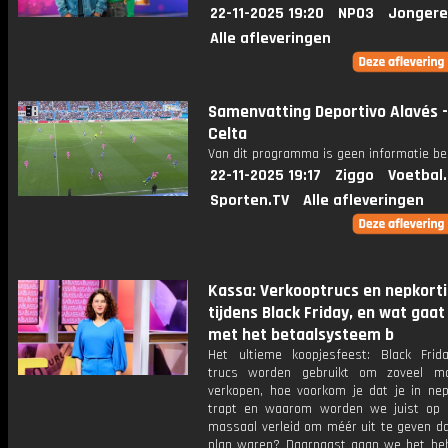
22-11-2025 19:20
NPO3
Jongere
Alle afleveringen
Samenvatting Deportivo Alavés -
Celta
Van dit programma is geen informatie be
22-11-2025 19:17
Ziggo
Voetbal
Sporten.TV
Alle afleveringen
Kassa: Verkooptrucs en nepkort
tijdens Black Friday, en wat gaat
met het betaalsysteem b
Het ultieme koopjesfeest: Black Frid
trucs worden gebruikt om zoveel mo
verkopen, hoe voorkom je dat je in nep
trapt en waarom worden we juist op
massaal verleid om méér uit te geven d
plan waren? Daarnaast gaan we het he