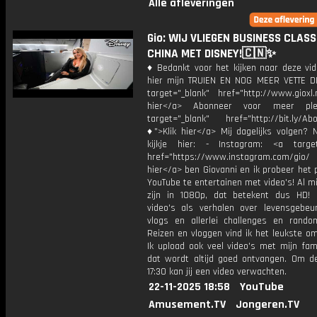
Alle afleveringen
Gio: WIJ VLIEGEN BUSINESS CLAS
CHINA MET DISNEY!🇨🇳✨
♦ Bedankt voor het kijken naar deze vid
hier mijn TRUIEN EN NOG MEER VETTE D
target="_blank" href="http://www.gioxl.
hier</a> Abonneer voor meer ple
target="_blank" href="http://bit.ly/Ab
♦">Klik hier</a> Mij dagelijks volgen?
kijkje hier: - Instagram: <a target
href="https://www.instagram.com/gio/
hier</a> ben Giovanni en ik probeer het 
YouTube te entertainen met video's! Al mi
zijn in 1080p, dat betekent dus HD! 
video's als verhalen over levensgebeur
vlogs en allerlei challenges en rando
Reizen en vloggen vind ik het leukste o
Ik upload ook veel video's met mijn fam
dat wordt altijd goed ontvangen. Om 
17:30 kan jij een video verwachten.
22-11-2025 18:58
YouTube
Amusement.TV
Jongeren.TV