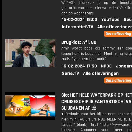
Wil">Klik hier</a> je op de hoogt
gebracht van onze nieuwe video's? Klik 
dan op Abonneren!
16-02-2024 18:00
YouTube
Beu
Informatief.TV
Alle afleveringe
Brugklas: Afl. 80
Amir wordt boos als Tommy een soor
tegen hem is begonnen. Moet hij nu wra
zoals Ryan hem aanraadt?
16-02-2024 17:50
NPO3
Jonger
Serie.TV
Alle afleveringen
Gio: HET HELE WATERPARK OP HE
CRUISESCHIP IS FANTASTISCH! VA
GLIJBANEN AF!🚢
♦ Bedankt voor het kijken naar deze vid
hier mijn TRUIEN EN NOG MEER VETTE D
target="_blank" href="http://www.gioxl.
hier</a> Abonneer voor meer ple