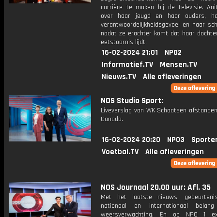
carrière te maken bij de televisie. Ani
over haar jeugd en haar ouders, ha
verantwoordelijkheidsgevoel en haar sch
nadat ze erachter komt dat haar dochte
eetstoornis lijdt.
16-02-2024 21:01
NPO2
Informatief.TV
Mensen.TV
Nieuws.TV
Alle afleveringen
NOS Studio Sport:
Liveverslag van WK Schaatsen afstanden,
Canada.
16-02-2024 20:20
NPO3
Sporte
Voetbal.TV
Alle afleveringen
NOS Journaal 20.00 uur: Afl. 35
Met het laatste nieuws, gebeurteni
nationaal en internationaal bela
weersverwachting. En op NPO 1 e