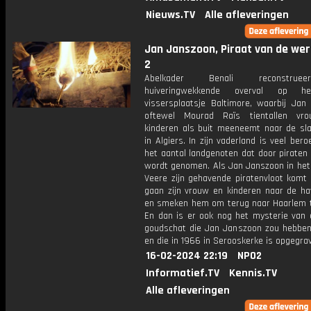
Nieuws.TV
Alle afleveringen
Jan Janszoon, Piraat van de were
2
Abelkader Benali reconstru
huiveringwekkende overval op h
vissersplaatsje Baltimore, waarbij Jan
oftewel Mourad Raïs tientallen vr
kinderen als buit meeneemt naar de sl
in Algiers. In zijn vaderland is veel bero
het aantal landgenoten dat door piraten
wordt genomen. Als Jan Janszoon in he
Veere zijn gehavende piratenvloot komt 
gaan zijn vrouw en kinderen naar de ha
en smeken hem om terug naar Haarlem 
En dan is er ook nog het mysterie van 
goudschat die Jan Janszoon zou hebben
en die in 1966 in Serooskerke is opgegra
16-02-2024 22:19
NPO2
Informatief.TV
Kennis.TV
Alle afleveringen