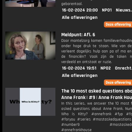
gebarentaal.
16-02-2024 20:00
NPO1
Nieuws
Alle afleveringen
Meldpunt: Afl. 6
Door mantelzorg komen familieverhoudi
onder hoge druk te staan. Wie van de
verleent dagelijks hulp aan pa of ma en
de financiën? Vaak zijn de taken ni
verdeeld en ontstaat er ruzie.
16-02-2024 19:51
NPO2
Onrecht
Alle afleveringen
The 10 most asked questions ab
Anne Frank | #9 | Anne Frank Ho
In this series, we answer the 10 most f
asked questions about Anne Frank. Num
Who is Kitty? #annefrank #fyp #fo
#foryou #series #mostaskedquestions
#number9 #mostaskedque
#annefrankhouse