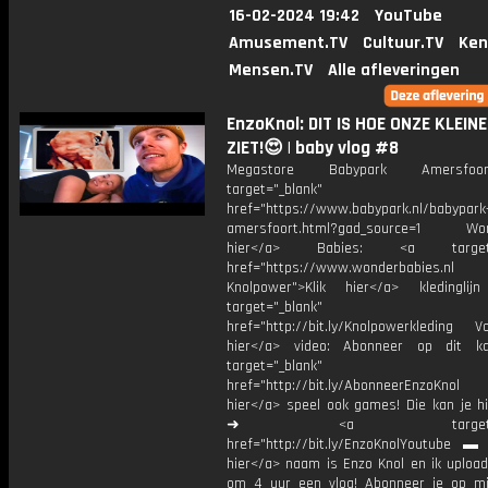
16-02-2024 19:42
YouTube
Amusement.TV
Cultuur.TV
Ken
Mensen.TV
Alle afleveringen
EnzoKnol: DIT IS HOE ONZE KLEINE
ZIET!😍 | baby vlog #8
Megastore Babypark Amersfo
target="_blank"
href="https://www.babypark.nl/babypark
amersfoort.html?gad_source=1 Wond
hier</a> Babies: <a target="
href="https://www.wonderbabies.nl
Knolpower">Klik hier</a> kledingl
target="_blank"
href="http://bit.ly/Knolpowerkleding Vo
hier</a> video: Abonneer op dit ka
target="_blank"
href="http://bit.ly/AbonneerEnzoKnol
hier</a> speel ook games! Die kan je hi
➜ <a target="_bl
href="http://bit.ly/EnzoKnolYoutube ▬ M
hier</a> naam is Enzo Knol en ik upload
om 4 uur een vlog! Abonneer je op mi