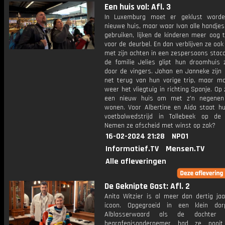
Een huis vol: Afl. 3
In Luxemburg moet er geklust worde
nieuwe huis, maar waar Ivan alle handje
gebruiken, lijken de kinderen meer oog 
voor de deurbel. En dan verblijven ze oo
met zijn achten in een zespersoons staca
de familie Jelies glipt hun droomhuis 
door de vingers. Johan en Janneke zijn
net terug van hun vorige trip, maar m
weer het vliegtuig in richting Spanje. Op
een nieuw huis om met z'n negenen
wonen. Voor Albertine en Aida staat hu
voetbalwedstrijd in Tollebeek op de 
Nemen ze afscheid met winst op zak?
16-02-2024 21:28
NPO1
Informatief.TV
Mensen.TV
Alle afleveringen
De Geknipte Gast: Afl. 2
Anita Witzier is al meer dan dertig jaa
icoon. Opgegroeid in een klein do
Alblasserwaard als de dochter
begrafenisondernemer had ze nooit