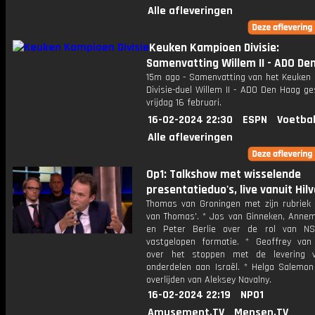
Alle afleveringen
Keuken Kampioen Divisie:
Samenvatting Willem II - ADO De
15m ago - Samenvatting van het Keuken
Divisie-duel Willem II - ADO Den Haag g
vrijdag 16 februari.
16-02-2024 22:30
ESPN
Voetbal
Alle afleveringen
Op1: Talkshow met wisselende
presentatieduo's, live vanuit Hil
Thomas van Groningen met zijn rubriek
van Thomas'. * Jos van Ginneken, Annem
en Peter Berlie over de rol van NS
vastgelopen formatie. * Geoffrey va
over het stoppen met de levering v
onderdelen aan Israël. * Helga Salemon
overlijden van Aleksey Navalny.
16-02-2024 22:19
NPO1
Amusement.TV
Mensen.TV