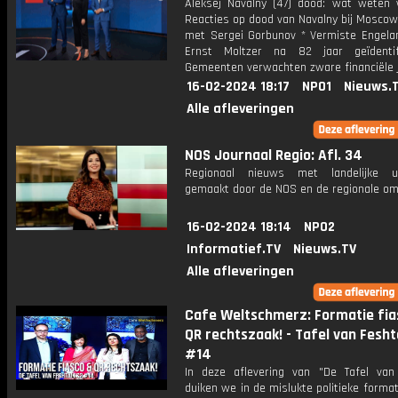
Aleksej Navalny (47) dood: wat weten
Reacties op dood van Navalny bij Moscow
met Sergei Gorbunov * Vermiste Engela
Ernst Moltzer na 82 jaar geïdentif
Gemeenten verwachten zware financiële 
16-02-2024 18:17
NPO1
Nieuws.
Alle afleveringen
NOS Journaal Regio: Afl. 34
Regionaal nieuws met landelijke uit
gemaakt door de NOS en de regionale om
16-02-2024 18:14
NPO2
Informatief.TV
Nieuws.TV
Alle afleveringen
Cafe Weltschmerz: Formatie fia
QR rechtszaak! - Tafel van Fesht
#14
In deze aflevering van "De Tafel van 
duiken we in de mislukte politieke forma