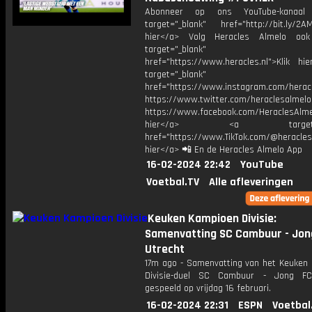
Abonneer op ons YouTube-kanaal
target="_blank" href="http://bit.ly/2AM
hier</a> Volg Heracles Almelo oo
target="_blank"
href="https://www.heracles.nl">Klik hi
target="_blank"
href="https://www.instagram.com/herac
https://www.twitter.com/heraclesalmelo
https://www.facebook.com/HeraclesAlmel
hier</a> <a target="_
href="https://www.TikTok.com/@heracles
hier</a> 📲 En de Heracles Almelo App
16-02-2024 22:42
YouTube
Voetbal.TV
Alle afleveringen
Keuken Kampioen Divisie:
Samenvatting SC Cambuur - Jon
Utrecht
17m ago - Samenvatting van het Keuken
Divisie-duel SC Cambuur - Jong FC
gespeeld op vrijdag 16 februari.
16-02-2024 22:31
ESPN
Voetbal