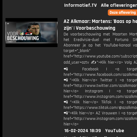
Informatief.TV
Alle afleveringe
AZ Alkmaar: Martens: 'Baas op he
zijn' | Voorbeschouwing
De voorbeschouwing met Maarten Mar
het Eredivisie-duel met Fortuna Si
Abonneer je op het YouTube-kanaal v
target="_blank"
href="http://www.youtube.com/subscript
add_user=aztv ✍">Klik hier</a> Volg AZ
📲 Facebook | <a target="_
href="http://www.facebook.com/azalkma
📲">Klik hier</a> Twitter | <a target
href="http://www.twitter.com/azalkmaar
hier</a> Instagram | <a target=
href="http://www.instagram.com/azalkm
📲">Klik hier</a> TikTok | <a target
href="https://www.tiktok.com/@azalkma
📲">Klik hier</a> AZ Vrouwen | <a targe
href="http://www.instagram.com/azalkma
hier</a>
16-02-2024 18:39
YouTube