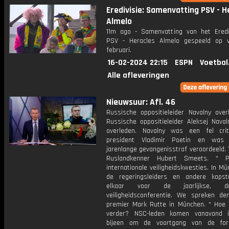
Eredivisie: Samenvatting PSV - H
Almelo
11m ago - Samenvatting van het Erediv
PSV - Heracles Almelo gespeeld op v
februari.
16-02-2024 22:15
ESPN
Voetbal
Alle afleveringen
Nieuwsuur: Afl. 46
Russische oppositieleider Navalny over
Russische oppositieleider Aleksej Naval
overleden. Navalny was een fel cri
president Vladimir Poetin en was
jarenlange gevangenisstraf veroordeeld. 
Ruslandkenner Hubert Smeets. * P
internationale veiligheidskwesties. In Mü
de regeringsleiders en andere kopst
elkaar voor de jaarlijkse, dri
veiligheidsconferentie. We spreken dem
premier Mark Rutte in München. * Hoe
verder? NSC-leden komen vanavond i
bijeen om de voortgang van de for