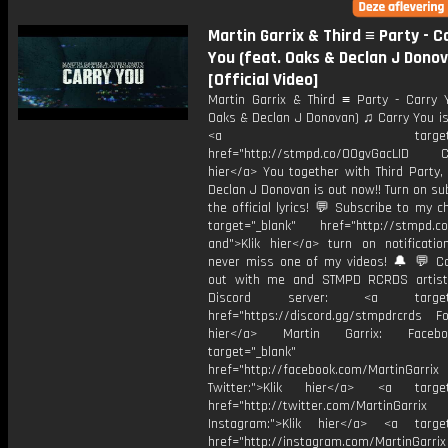
Martin Garrix & Third ≡ Party - C
You (feat. Oaks & Declan J Dono
[Official Video]
Martin Garrix & Third ≡ Party - Carry Y
Oaks & Declan J Donovan) ♫ Carry You is
<a target="_bl
href="http://stmpd.co/OOgvGacLID Ca
hier</a> You together with Third Party,
Declan J Donovan is out now!! Turn on sub
the official lyrics! 💬 Subscribe to my c
target="_blank" href="http://stmpd.c
and">Klik hier</a> turn on notificati
never miss one of my videos! 🔔 💬 
out with me and STMPD RCRDS artist
Discord server: <a target="
href="https://discord.gg/stmpdrcrds Fol
hier</a> Martin Garrix: Faceb
target="_blank"
href="http://facebook.com/MartinGarrix
Twitter:">Klik hier</a> <a target=
href="http://twitter.com/MartinGarrix
Instagram:">Klik hier</a> <a target
href="http://instagram.com/MartinGarrix