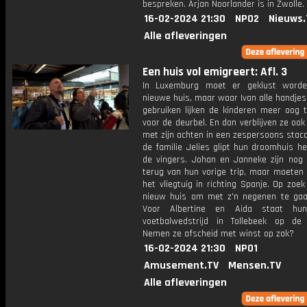
bespreken. Arjan Noorlander is in Zwolle.
16-02-2024 21:30
NPO2
Nieuws.
Alle afleveringen
Een huis vol emigreert: Afl. 3
In Luxemburg moet er geklust worde
nieuwe huis, maar waar Ivan alle handje
gebruiken lijken de kinderen meer oog 
voor de deurbel. En dan verblijven ze oo
met zijn achten in een zespersoons staca
de familie Jelies glipt hun droomhuis h
de vingers. Johan en Janneke zijn nog
terug van hun vorige trip, maar moeten
het vliegtuig in richting Spanje. Op zoe
nieuw huis om met z'n negenen te ga
Voor Albertine en Aida staat hun
voetbalwedstrijd in Tollebeek op de 
Nemen ze afscheid met winst op zak?
16-02-2024 21:30
NPO1
Amusement.TV
Mensen.TV
Alle afleveringen