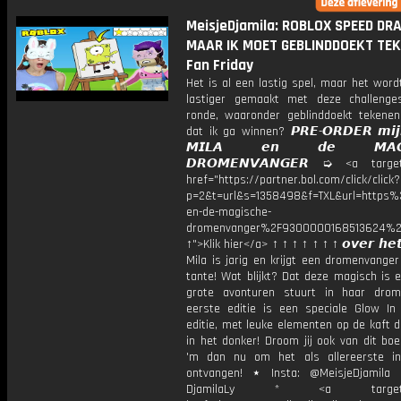
MeisjeDjamila: ROBLOX SPEED DR
MAAR IK MOET GEBLINDDOEKT TEKE
Fan Friday
Het is al een lastig spel, maar het wor
lastiger gemaakt met deze challenge
ronde, waaronder geblinddoekt tekenen
dat ik ga winnen? 𝙋𝙍𝙀-𝙊𝙍𝘿𝙀𝙍 𝙢𝙞𝙟
𝙈𝙄𝙇𝘼 𝙚𝙣 𝙙𝙚 𝙈𝘼𝙂𝙄
𝘿𝙍𝙊𝙈𝙀𝙉𝙑𝘼𝙉𝙂𝙀𝙍 ➭ <a target
href="https://partner.bol.com/click/click?
p=2&t=url&s=1358498&f=TXL&url=http
en-de-magische-
dromenvanger%2F9300000168513624%2
↑">Klik hier</a> ↑ ↑ ↑ ↑ ↑ ↑ ↑ 𝙤𝙫𝙚𝙧 𝙝𝙚𝙩
Mila is jarig en krijgt een dromenvange
tante! Wat blijkt? Dat deze magisch is 
grote avonturen stuurt in haar dro
eerste editie is een speciale Glow In
editie, met leuke elementen op de kaft d
in het donker! Droom jij ook van dit bo
'm dan nu om het als allereerste in
ontvangen! ⋆ Insta: @MeisjeDjamila 
DjamilaLy * <a target="_