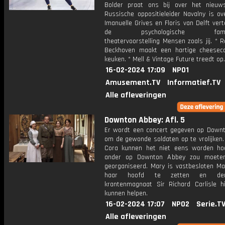
Bolder praat ons bij over het nieu
Russische oppositieleider Navalny is ov
Imanuelle Grives en Floris van Delft vert
de psychologische familiet
theatervoorstelling Mensen zoals jij. * 
Beckhoven maakt een hartige cheesec
keuken. * Mell & Vintage Future treedt op.
16-02-2024 17:09
NPO1
Amusement.TV
Informatief.TV
Alle afleveringen
Downton Abbey: Afl. 5
Er wordt een concert gegeven op Down
om de gewonde soldaten op te vrolijken.
Cora kunnen het niet eens worden h
ander op Downton Abbey zou moete
georganiseerd. Mary is vastbesloten Ma
haar hoofd te zetten en de
krantenmagnaat Sir Richard Carlisle hi
kunnen helpen.
16-02-2024 17:07
NPO2
Serie.T
Alle afleveringen