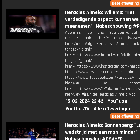
Heracles Almelo: Willems: "Het
verdedigende aspect kunnen we
meenemen" | Nabeschouwing #
Abonneer op ons YouTube-kanaal
target="_blank" href="http://bit.ly/2AM
hier</a> Volg Heracles Almelo oo
target="_blank"
href="https://www.heracles.nl">Klik hi
target="_blank"
href="https://www.instagram.com/herac
https://www.twitter.com/heraclesalmelo
https://www.facebook.com/HeraclesAlmel
hier</a> <a target="_
href="https://www.TikTok.com/@heracles
hier</a> 📲 En de Heracles Almelo App
16-02-2024 22:42
YouTube
Voetbal.TV
Alle afleveringen
Heracles Almelo: Sonnenberg: "L
wedstrijd met een man minder" |
Nabeschouwing #PSVHER