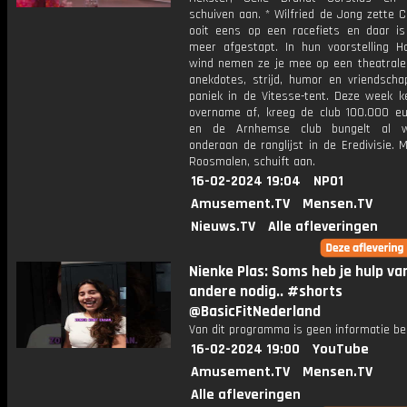
schuiven aan. * Wilfried de Jong zette 
ooit eens op een racefiets en daar is
meer afgestapt. In hun voorstelling H
wind nemen ze je mee op een theatrale 
anekdotes, strijd, humor en vriendschap
paniek in de Vitesse-tent. Deze week k
overname af, kreeg de club 100.000 eu
en de Arnhemse club bungelt al w
onderaan de ranglijst in de Eredivisie. 
Roosmalen, schuift aan.
16-02-2024 19:04
NPO1
Amusement.TV
Mensen.TV
Nieuws.TV
Alle afleveringen
Nienke Plas: Soms heb je hulp va
andere nodig.. #shorts
@BasicFitNederland
Van dit programma is geen informatie be
16-02-2024 19:00
YouTube
Amusement.TV
Mensen.TV
Alle afleveringen