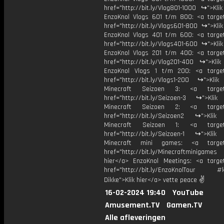
href="http://bit.ly/Vlog801-1000 ↪">Kli
EnzoKnol Vlogs 601 t/m 800: <a target
href="http://bit.ly/Vlogs601-800 ↪">Kli
EnzoKnol Vlogs 401 t/m 600: <a target
href="http://bit.ly/Vlogs401-600 ↪">Kli
EnzoKnol Vlogs 201 t/m 400: <a target
href="http://bit.ly/Vlog201-400 ↪">Klik
EnzoKnol Vlogs 1 t/m 200: <a target
href="http://bit.ly/Vlogs1-200 ↪">Klik
Minecraft Seizoen 3: <a target=
href="http://bit.ly/Seizoen-3 ↪">Klik
Minecraft Seizoen 2: <a target=
href="http://bit.ly/Seizoen2 ↪">Klik
Minecraft Seizoen 1: <a target=
href="http://bit.ly/Seizoen-1 ↪">Klik
Minecraft mini games: <a target=
href="http://bit.ly/Minecraftminigame
hier</a> EnzoKnol Meetings: <a target
href="http://bit.ly/EnzoKnolTour #
Dikke">Klik hier</a> vette peace ✌
16-02-2024 19:40
YouTube
Amusement.TV
Gamen.TV
Alle afleveringen