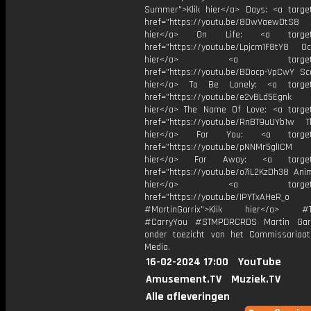
Summer">Klik hier</a> Days: <a target
href="https://youtu.be/8OwVaewDtS8 H
hier</a> On Life: <a target="
href="https://youtu.be/Lpjcm1F8tY8 Oce
hier</a> <a target="_
href="https://youtu.be/BDocp-VpCwY Sca
hier</a> To Be Lonely: <a target=
href="https://youtu.be/e2vBLd5Egnk
hier</a> The Name Of Love: <a target
href="https://youtu.be/RnBT9uUYb1w Th
hier</a> For You: <a target="
href="https://youtu.be/pNNMr5glICM
hier</a> Far Away: <a target="
href="https://youtu.be/o7iL2KzDh38 Anim
hier</a> <a target="_
href="https://youtu.be/IPYTxAHeR_o
#MartinGarrix">Klik hier</a> #Th
#CarryYou #STMPDRCRDS Martin Garr
onder toezicht van het Commissariaa
Media.
16-02-2024 17:00
YouTube
Amusement.TV
Muziek.TV
Alle afleveringen