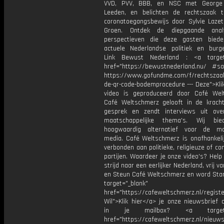
VVD, PVV, BBB, en NSC met George
Leeden, en belichten de rechtszaak 
coronatoegangsbewijs door Sylvie Laze
Groen. Ontdek de diepgaande ana
perspectieven die deze gasten bied
actuele Nederlandse politiek en burge
Link Bewust Nederland : <a target=
href="https://bewustnederland.nu/ #s
https://www.gofundme.com/f/rechtszaak
de-qr-code-bodemprocedure --- Deze">Kli
video is geproduceerd door Café Wel
Café Weltschmerz gelooft in de krach
gesprek en zendt interviews uit ove
maatschappelijke thema's. Wij bi
hoogwaardig alternatief voor de ma
media. Café Weltschmerz is onafhankelij
verbonden aan politieke, religieuze of c
partijen. Waardeer je onze video's? Help
strijd naar een eerlijker Nederland, vrij v
en Steun Café Weltschmerz en word Sta
target="_blank"
href="https://cafeweltschmerz.nl/registe
Wil">Klik hier</a> je onze nieuwsbrief 
in je mailbox? <a target="
href="https://cafeweltschmerz.nl/nieuws