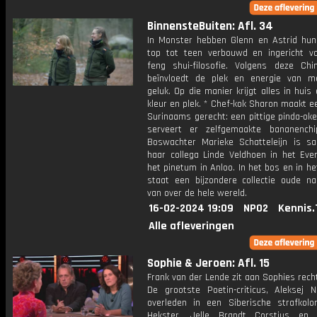
BinnensteBuiten: Afl. 34
In Monster hebben Glenn en Astrid hun
top tot teen verbouwd en ingericht v
feng shui-filosofie. Volgens deze Chi
beïnvloedt de plek en energie van m
geluk. Op die manier krijgt alles in huis
kleur en plek. * Chef-kok Sharon maakt ee
Surinaams gerecht: een pittige pinda-ok
serveert er zelfgemaakte bananenchi
Boswachter Marieke Schatteleijn is 
haar collega Linde Veldhoen in het Eve
het pinetum in Anloo. In het bos en in h
staat een bijzondere collectie oude n
van over de hele wereld.
16-02-2024 19:09
NPO2
Kennis.
Alle afleveringen
Sophie & Jeroen: Afl. 15
Frank van der Lende zit aan Sophies rech
De grootste Poetin-criticus, Aleksej N
overleden in een Siberische strafkolon
Hekster, Jelle Brandt Corstius en 