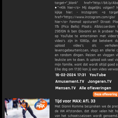
target="_blank" href="http://bit.ly/Ab
♦">Klik hier</a> Mij dagelijks volgen?
kijkje hier: - Instagram: <a target
href="https://www.instagram.com/gio
hier</a> Fanmail opsturen? Straat: Pl
17b (Pico Bello) Plaats: Alblasserdam 
2951GN Ik ben Giovanni en ik probeer he
op YouTube te entertainen met video's
video's zijn in 1080p, dat betekent d
upload video's als verhale
levensgebeurtenissen, vlogs en allerlei 
en random dingen. Reizen en vloggen vi
leukste om te doen. Ik upload ook veel v
mijn familie, want dat wordt altijd goed 
Elke dag om 17:30 kan jij een video verwa
16-02-2024 17:31
YouTube
Amusement.TV
Jongeren.TV
Mensen.TV
Alle afleveringen
Tijd voor MAX: Afl. 33
Met Gianni Romme bespreken we de pres
de WK Afstanden, dat door velen hét h
van het schaatsseizoen wordt genoemd. 