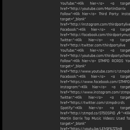
YouTube:">Klik hier</a> <a target=
href="http://youtube.com/MartinGarrix
Follow">Klik hier</a> Third Party: Inst
target="_blank"
href="http://instagram.com/thirdpartyliv
Facebook:">Klik hier</a> <a target
href="http://facebook.com/thirdpartymus
Twitter:">Klik hier</a> <a target=
href="http://twitter.com/thirdpartylive
YouTube:">Klik hier</a> <a target=
href="http://youtube.com/thirdpartychan
Follow">Klik hier</a> STMPD RCRDS Yo
target="_blank"
href="http://www.youtube.com/c/stmpd
Facebook:">Klik hier</a> <a target
href="https://www.facebook.com/STMP
Instagram:">Klik hier</a> <a target
href="https://www.instagram.com/stmp
Twitter:">Klik hier</a> <a target=
href="https://twitter.com/stmpdrcrds
Spotify:">Klik hier</a> <a target=
href="http://stmpd.co/ST50SPID 🎶">Klik
Martin Garrix Top Music Videos: Used To
target="_blank"
href="https://youtu.be/LEh9F67Z5n8